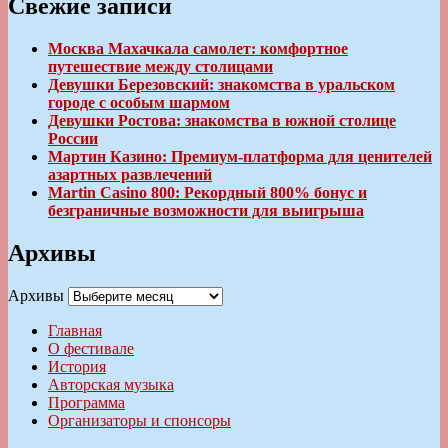
Свежие записи
Москва Махачкала самолет: комфортное
путешествие между столицами
Девушки Березовский: знакомства в уральском
городе с особым шармом
Девушки Ростова: знакомства в южной столице
России
Мартин Казино: Премиум-платформа для ценителей
азартных развлечений
Martin Casino 800: Рекордный 800% бонус и
безграничные возможности для выигрыша
Архивы
Архивы
Главная
О фестивале
История
Авторская музыка
Программа
Организаторы и спонсоры