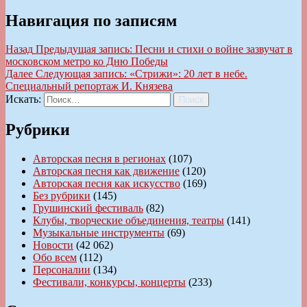
Навигация по записям
Назад
Предыдущая запись:
Песни и стихи о войне зазвучат в
московском метро ко Дню Победы
Далее
Следующая запись:
«Стрижи»: 20 лет в небе.
Специальный репортаж И. Князева
Искать:
Поиск
Рубрики
Авторская песня в регионах
(107)
Авторская песня как движение
(120)
Авторская песня как искусство
(169)
Без рубрики
(145)
Грушинский фестиваль
(82)
Клубы, творческие объединения, театры
(141)
Музыкальные инструменты
(69)
Новости
(42 062)
Обо всем
(112)
Персоналии
(134)
Фестивали, конкурсы, концерты
(233)