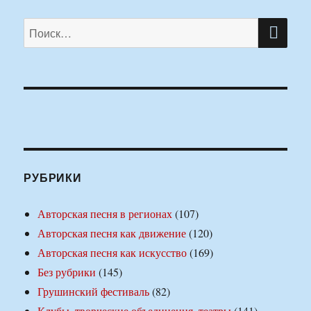
ПО
Искать:
РУБРИКИ
Авторская песня в регионах
(107)
Авторская песня как движение
(120)
Авторская песня как искусство
(169)
Без рубрики
(145)
Грушинский фестиваль
(82)
Клубы, творческие объединения, театры
(141)