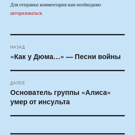
Для отправки комментария вам необходимо
авторизоваться
.
Навигация
НАЗАД
по
«Как у Дюма…» — Песни войны
Предыдущая
запись:
записям
ДАЛЕЕ
Основатель группы «Алиса»
Следующая
умер от инсульта
запись: