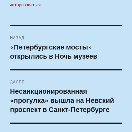
авторизоваться
.
Навигация
НАЗАД
по
«Петербургские мосты»
Предыдущая
открылись в Ночь музеев
запись:
записям
ДАЛЕЕ
Несанкционированная
Следующая
«прогулка» вышла на Невский
запись:
проспект в Санкт-Петербурге