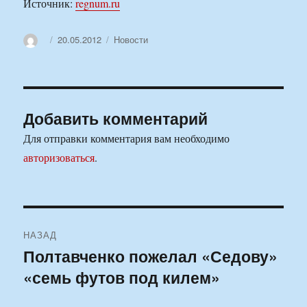
Источник:
regnum.ru
Автор
Опубликовано
Рубрики
20.05.2012
Новости
Добавить комментарий
Для отправки комментария вам необходимо
авторизоваться
.
Навигация
НАЗАД
по
Полтавченко пожелал «Седову»
Предыдущая
«семь футов под килем»
запись:
записям