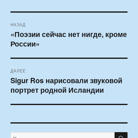
Навигация
НАЗАД
по
«Поэзии сейчас нет нигде, кроме
Предыдущая
России»
запись:
записям
ДАЛЕЕ
Sigur Ros нарисовали звуковой
Следующая
портрет родной Исландии
запись:
ПО
Искать: