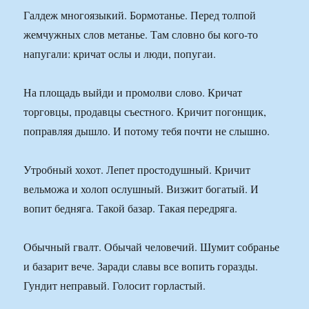
Галдеж многоязыкий. Бормотанье. Перед толпой
жемчужных слов метанье. Там словно бы кого-то
напугали: кричат ослы и люди, попугаи.
На площадь выйди и промолви слово. Кричат
торговцы, продавцы съестного. Кричит погонщик,
поправляя дышло. И потому тебя почти не слышно.
Утробный хохот. Лепет простодушный. Кричит
вельможа и холоп ослушный. Визжит богатый. И
вопит бедняга. Такой базар. Такая передряга.
Обычный гвалт. Обычай человечий. Шумит собранье
и базарит вече. Заради славы все вопить горазды.
Гундит неправый. Голосит горластый.