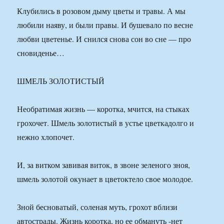
Клубились в розовом дыму цветы и травы. А мы
любили наяву, и были правы. И бушевало по весне
любви цветенье. И снился снова сон во сне — про
сновиденье…
ШМЕЛЬ ЗОЛОТИСТЫЙ
Необратимая жизнь — коротка, мчится, на стыках
грохочет. Шмель золотистый в устье цветкадолго и
нежно хлопочет.
И, за витком завивая виток, в звоне зеленого зноя,
шмель золотой окунает в цветоктело свое молодое.
Зной бесноватый, соленая муть, грохот вблизи
автострады. Жизнь коротка, но ее обмануть -нет