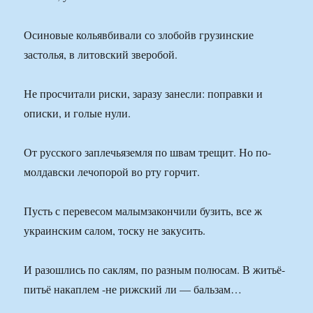
Осиновые кольявбивали со злобойв грузинские
застолья, в литовский зверобой.
Не просчитали риски, заразу занесли: поправки и
описки, и голые нули.
От русского заплечьяземля по швам трещит. Но по-
молдавски лечопорой во рту горчит.
Пусть с перевесом малымзакончили бузить, все ж
украинским салом, тоску не закусить.
И разошлись по саклям, по разным полюсам. В житьё-
питьё накаплем -не рижский ли — бальзам…