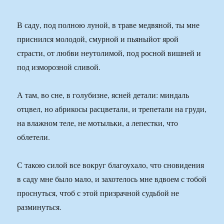
В саду, под полною луной, в траве медвяной, ты мне
приснился молодой, смурной и пьяныйот ярой
страсти, от любви неутолимой, под росной вишней и
под изморозной сливой.
А там, во сне, в голубизне, ясней детали: миндаль
отцвел, но абрикосы расцветали, и трепетали на груди,
на влажном теле, не мотыльки, а лепестки, что
облетели.
С такою силой все вокруг благоухало, что сновидения
в саду мне было мало, и захотелось мне вдвоем с тобой
проснуться, чтоб с этой призрачной судьбой не
разминуться.