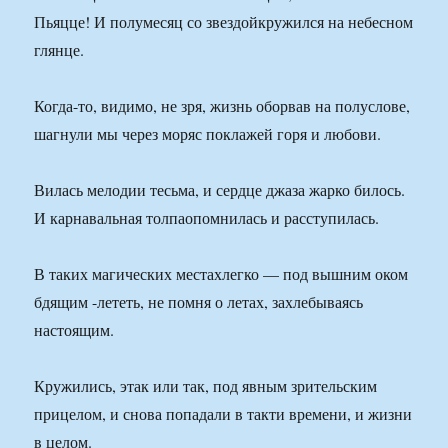
Пьяцце! И полумесяц со звездойкружился на небесном
глянце.
Когда-то, видимо, не зря, жизнь оборвав на полуслове,
шагнули мы через моряс поклажей горя и любови.
Вилась мелодии тесьма, и сердце джаза жарко билось.
И карнавальная толпаопомнилась и расступилась.
В таких магических местахлегко — под вышним оком
бдящим -лететь, не помня о летах, захлебываясь
настоящим.
Кружились, этак или так, под явным зрительским
прицелом, и снова попадали в такти времени, и жизни
в целом.