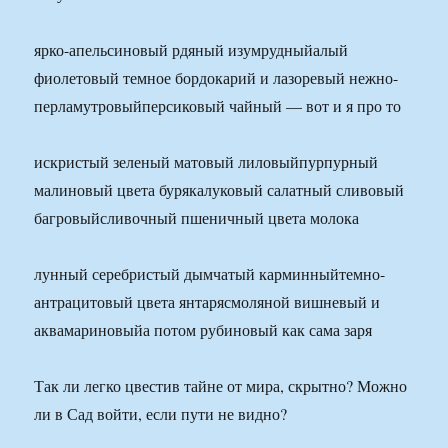
ярко-апельсиновый рдяный изумрудныйалый
фиолетовый темное бордокарий и лазоревый нежно-
перламутровыйперсиковый чайный — вот и я про то
искристый зеленый матовый лиловыйпурпурный
малиновый цвета бурякалуковый салатный сливовый
багровыйсливочный пшеничный цвета молока
лунный серебристый дымчатый карминныйтемно-
антрацитовый цвета янтарясмоляной вишневый и
аквамариновыйа потом рубиновый как сама заря
Так ли легко цвестив тайне от мира, скрытно? Можно
ли в Сад войти, если пути не видно?