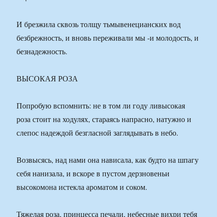
И брезжила сквозь толщу тьмывенецианских вод
безбрежность, и вновь переживали мы -и молодость, и
безнадежность.
ВЫСОКАЯ РОЗА
Попробую вспомнить: не в том ли году ливысокая
роза стоит на ходулях, стараясь напрасно, натужно и
слепос надеждой безгласной заглядывать в небо.
Возвысясь, над нами она нависала, как будто на шпагу
себя нанизала, и вскоре в пустом дерзновеньи
высокомона истекла ароматом и соком.
Тяжелая роза, принцесса печали, небесные вихри тебя