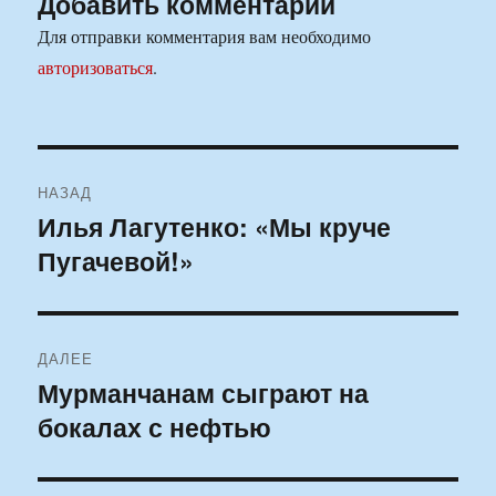
Добавить комментарий
Для отправки комментария вам необходимо
авторизоваться
.
Навигация
НАЗАД
по
Илья Лагутенко: «Мы круче
Предыдущая
Пугачевой!»
запись:
записям
ДАЛЕЕ
Мурманчанам сыграют на
Следующая
бокалах с нефтью
запись: