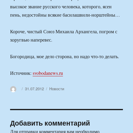
высокое звание русского человека, которого, ясен
пень, недостойны всякие басилашвили-норштейны…
Короче, чистый Союз Михаила Архангела, погром с
хоругвью наперевес.
Богородица, мое дело сторона, но надо что-то делать.
Источник:
svobodanews.ru
Автор
Опубликовано
Рубрики
31.07.2012
Новости
Добавить комментарий
Для отправки комментария вам необходимо