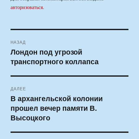
авторизоваться
.
Навигация
НАЗАД
по
Лондон под угрозой
Предыдущая
транспортного коллапса
запись:
записям
ДАЛЕЕ
В архангельской колонии
Следующая
прошел вечер памяти В.
запись:
Высоцкого