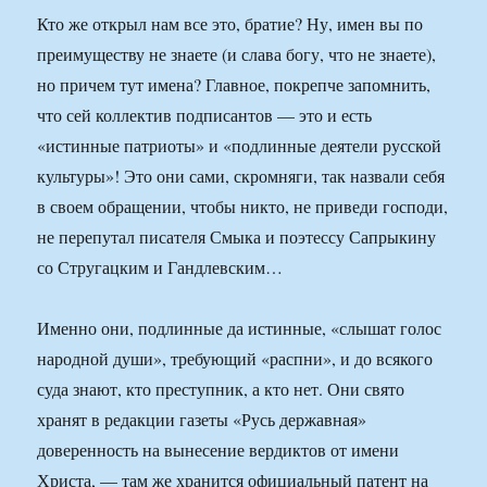
Кто же открыл нам все это, братие? Ну, имен вы по
преимуществу не знаете (и слава богу, что не знаете),
но причем тут имена? Главное, покрепче запомнить,
что сей коллектив подписантов — это и есть
«истинные патриоты» и «подлинные деятели русской
культуры»! Это они сами, скромняги, так назвали себя
в своем обращении, чтобы никто, не приведи господи,
не перепутал писателя Смыка и поэтессу Сапрыкину
со Стругацким и Гандлевским…
Именно они, подлинные да истинные, «слышат голос
народной души», требующий «распни», и до всякого
суда знают, кто преступник, а кто нет. Они свято
хранят в редакции газеты «Русь державная»
доверенность на вынесение вердиктов от имени
Христа, — там же хранится официальный патент на