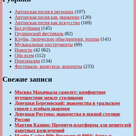
Авторская песня в регионах
(107)
Авторская песня как движение
(120)
Авторская песня как искусство
(169)
Без рубрики
(145)
Грушинский фестиваль
(82)
Клубы, творческие объединения, театры
(141)
Музыкальные инструменты
(69)
Новости
(42 062)
Обо всем
(112)
Персоналии
(134)
Фестивали, конкурсы, концерты
(233)
Свежие записи
Москва Махачкала самолет: комфортное
путешествие между столицами
Девушки Березовский: знакомства в уральском
городе с особым шармом
Девушки Ростова: знакомства в южной столице
России
Мартин Казино: Премиум-платформа для ценителей
азартных развлечений
Martin Casino 800: Рекордный 800% бонус и