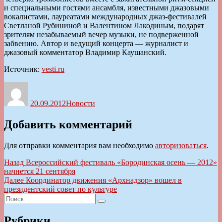
и специальными гостями ансамбля, известными джазовыми
вокалистами, лауреатами международных джаз-фестивалей
Светланой Рубининой и Валентином Лакодиным, подарят
зрителям незабываемый вечер музыки, не подверженной
забвению. Автор и ведущий концерта — журналист и
джазовый комментатор Владимир Каушанский.
Источник:
vesti.ru
Автор
Опубликовано
Рубрики
20.09.2012
Новости
Добавить комментарий
Для отправки комментария вам необходимо
авторизоваться
.
Навигация
Предыдущая
Назад
Всероссийский фестиваль «Бородинская осень — 2012»
запись:
начнется 21 сентября
по
Следующая
Далее
Координатор движения «Архнадзор» вошел в
записям
запись:
президентский совет по культуре
Искать:
Поиск
Рубрики