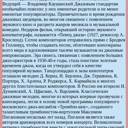
Ведущий — Владимир Каушанский Джазовым стандартам
необычайно повезло: у них именитые родители и не менее
именитые популяризаторы. Примечательно и время рождения
джазовых шедевров, во многом связанное с появлением
звукового кино и расцвета жанров мюзикла и музыкальной
комедии. Недаром фильм, открывший историю звукового
кинематографа, называется «Певец джаза» (1927, режиссер А.
Кросленд). Сотни композиторов отправились прямо с Бродвея
в Голливуд, чтобы создавать песни, облетевшие киноэкраны
всего мира и вдохновившие тысячи музыкантов на джазовые
импровизации. Эра свинга, связанная с появлением больших
джаз-оркестров в 1930-40-е годы, стала поистине золотым
временем джаза, когда он утвердил себя в качестве
популярной музыки. Танцплощадки и залы кинотеатров
оглашали мелодии Д. Керна, И. Берлина, Дж. Гершвина, К.
Портера, Х. Арлена, Р. Роджерса, Х. Кармайкла и многих
других блистательных композиторов. В России им вторили И.
Дунаевский, А. Цфасман, А. Варламов. Классические
джазовые мелодии, многие из которых впервые прозвучали с
киноэкрана, легли в основу новой программы популярного
московского джаз-ансамбля «Тромбон-шоу», созданного
талантливым тромбонистом-виртуозом Максимом
Пигановым несколько лет назад. Пиганов является также
автором аранжировок всех номеров концерта. Великолепная
четверка тромбонистов вместе с зажигательной ритм-секцией