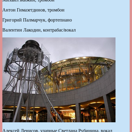
Антон Гимазетдинов, тромбон
Григорий Палмарчук, фортепиано
Валентин Лакодин, контрабас/вокал
Алексей Денисов, ударные Светлана Рубинина, вокал