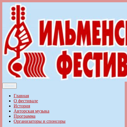
Перейти
к
содержимому
Меню
Ильменский фестиваль авторской песни
Главная
О фестивале
История
Авторская музыка
Программа
Организаторы и спонсоры