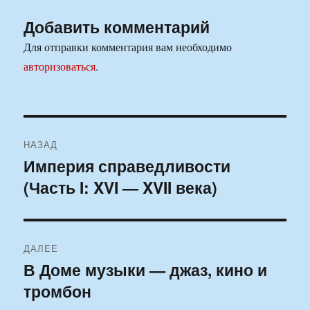
Добавить комментарий
Для отправки комментария вам необходимо
авторизоваться
.
Навигация
НАЗАД
по
Империя справедливости
Предыдущая
(Часть I: XVI — XVII века)
запись:
записям
ДАЛЕЕ
В Доме музыки — джаз, кино и
Следующая
тромбон
запись: