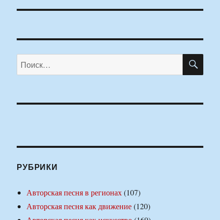
ПО
Искать:
РУБРИКИ
Авторская песня в регионах
(107)
Авторская песня как движение
(120)
Авторская песня как искусство
(169)