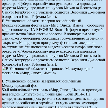
оркестра «Губернаторский» под руководством дирижера
лауреата Международных конкурсов Михаила Леонтьева (г.
Санкт-Петербург) и с участием солистов Вероники Джиоевой
(сопрано) и Ильи Гофмана (альт).
В Ульяновской области завершился юбилейный
Международный фестиваль «Мир, Эпоха, Имена», сообщили
корреспонденту ИА REGNUM-ВолгаИнформ в пресс-службе
правительства Ульяновской области. В концертном зале
Ленинского мемориала состоялась торжественная церемония
закрытия. Концертную программу фестиваля завершило
выступление Ульяновского академического симфонического
оркестра «Губернаторский» под руководством дирижера
лауреата Международных конкурсов Михаила Леонтьева (г.
Санкт-Петербург) и с участием солистов Вероники Джиоевой
(сопрано) и Ильи Гофмана (альт).
В Ульяновской области завершился юбилейный
Международный фес
50-й юбилейный фестиваль «Мир, Эпоха, Имена» проходил
под эгидой Культурной Олимпиады «Сочи 2014». На
концертных площадках региона состоялись девять концертов
лучших российских и зарубежных музыкантов, имеющих
мировое признание. Среди них Народная артистка СССР