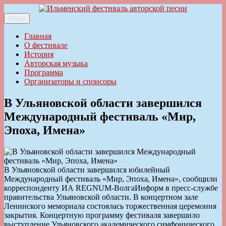
Перейти
к
Меню
Ильменский фестиваль авторской песни
содержимому
Главная
О фестивале
История
Авторская музыка
Программа
Организаторы и спонсоры
В Ульяновской области завершился
Международный фестиваль «Мир,
Эпоха, Имена»
В Ульяновской области завершился юбилейный
Международный фестиваль «Мир, Эпоха, Имена», сообщили
корреспонденту ИА REGNUM-ВолгаИнформ в пресс-службе
правительства Ульяновской области. В концертном зале
Ленинского мемориала состоялась торжественная церемония
закрытия. Концертную программу фестиваля завершило
выступление Ульяновского академического симфонического