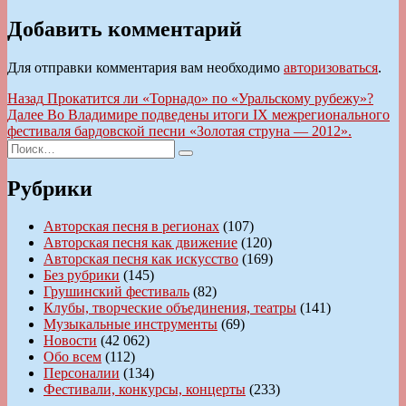
Добавить комментарий
Для отправки комментария вам необходимо
авторизоваться
.
Навигация
Предыдущая
Назад
Прокатится ли «Торнадо» по «Уральскому рубежу»?
запись:
Следующая
Далее
Во Владимире подведены итоги IX межрегионального
по
запись:
фестиваля бардовской песни «Золотая струна — 2012».
записям
Искать:
Поиск
Рубрики
Авторская песня в регионах
(107)
Авторская песня как движение
(120)
Авторская песня как искусство
(169)
Без рубрики
(145)
Грушинский фестиваль
(82)
Клубы, творческие объединения, театры
(141)
Музыкальные инструменты
(69)
Новости
(42 062)
Обо всем
(112)
Персоналии
(134)
Фестивали, конкурсы, концерты
(233)