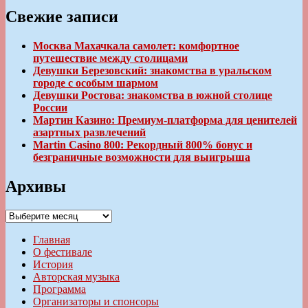
Свежие записи
Москва Махачкала самолет: комфортное
путешествие между столицами
Девушки Березовский: знакомства в уральском
городе с особым шармом
Девушки Ростова: знакомства в южной столице
России
Мартин Казино: Премиум-платформа для ценителей
азартных развлечений
Martin Casino 800: Рекордный 800% бонус и
безграничные возможности для выигрыша
Архивы
Архивы
Главная
О фестивале
История
Авторская музыка
Программа
Организаторы и спонсоры