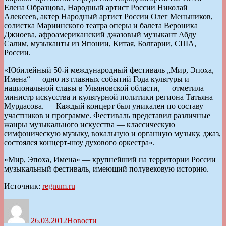
Елена Образцова, Народный артист России Николай
Алексеев, актер Народный артист России Олег Меньшиков,
солистка Мариинского театра оперы и балета Вероника
Джиоева, афроамериканский джазовый музыкант Абду
Салим, музыканты из Японии, Китая, Болгарии, США,
России.
«Юбилейный 50-й международный фестиваль „Мир, Эпоха,
Имена“ — одно из главных событий Года культуры и
национальной славы в Ульяновской области, — отметила
министр искусства и культурной политики региона Татьяна
Мурдасова. — Каждый концерт был уникален по составу
участников и программе. Фестиваль представил различные
жанры музыкального искусства — классическую
симфоническую музыку, вокальную и органную музыку, джаз,
состоялся концерт-шоу духового оркестра».
«Мир, Эпоха, Имена» — крупнейший на территории России
музыкальный фестиваль, имеющий полувековую историю.
Источник:
regnum.ru
Автор
Опубликовано
Рубрики
26.03.2012
Новости