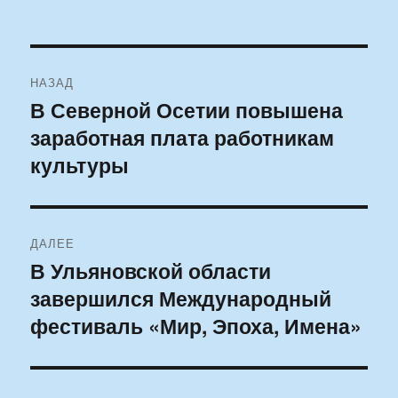
Навигация
НАЗАД
по
В Северной Осетии повышена
Предыдущая
заработная плата работникам
запись:
записям
культуры
ДАЛЕЕ
В Ульяновской области
Следующая
завершился Международный
запись:
фестиваль «Мир, Эпоха, Имена»