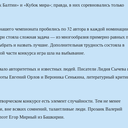
 Балтии» и «Кубок мира»; правда, в них соревновались только
нашего чемпионата пробились по 32 автора в каждой номинации
и стояла сложная задача — из многообразия примерно равных 
ыбрать и назвать лучшие. Дополнительная трудность состояла в
ной части конкурса игра шла на выбывание.
ало авторитетных и известных людей. Писатели Лидия Сычева 
оэты Евгений Орлов и Вероника Сенькина, литературный крити
творческом конкурсе есть элемент случайности. Тем не менее
и, вне всяких сомнений, талантливые люди. Прозаик Валерий
поэт Егор Мирный из Башкирии.