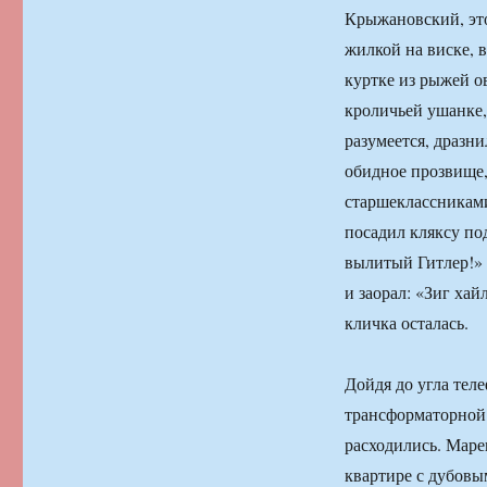
Крыжановский, это
жилкой на виске, 
куртке из рыжей о
кроличьей ушанке, 
разумеется, дразни
обидное прозвище, 
старшеклассниками
посадил кляксу по
вылитый Гитлер!» 
и заорал: «Зиг хай
кличка осталась.
Дойдя до угла тел
трансформаторной 
расходились. Маре
квартире с дубовы