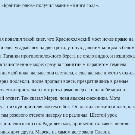
 «Брайтон-блюз» получил звание «Книга года».
ня повалил такой снег, что Краснохолмский мост исчез прямо на
ий едва угадывался на две трети, утонув дальним концом в белом
ы Таганки противоположного берега не стало видно, и неширока
 в таинственное море: сразу за гранитным парапетом темнела
 дымкой вода, дальше она светлела, а еще дальше просто уходил
перва поблекли, после пропали вовсе, превратившись в разные
тя если пристально смотреть прямо вверх, то на небе можно
ый отсвет. Так сказал Марек, ловя языком снежинки. Мотя
л, пихнув приятеля локтем в бок. Он хватал снежинки влет, как
 там розового отсвета наверху не различал. Шестой урок
ели плелись вниз по Радищевской, привычно толкаясь, лениво
чивая друг друга. Марека на самом деле звали Славик