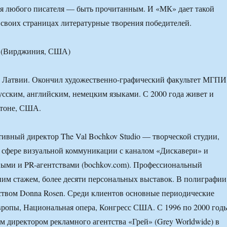
ля любого писателя — быть прочитанным. И «МК» дает такой
 своих страницах литературные творения победителей.
(Вирджиния, США)
 в Латвии. Окончил художественно-графический факультет МГПИ
усским, английским, немецким языками. С 2000 года живет и
гтоне, США.
тивный директор The Val Bochkov Studio — творческой студии,
 сфере визуальной коммуникации с каналом «Дискавери» и
ыми и PR-агентствами (bochkov.com). Профессиональный
ним стажем, более десяти персональных выставок. В полиграфии
ством Donna Rosen. Среди клиентов основные периодические
ропы, Национальная опера, Конгресс США. С 1996 по 2000 год
м директором рекламного агентства «Грей» (Grey Worldwide) в