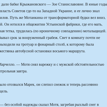
у дали бабке Крыжановского — Зое Станиславовне. В юные год
власть Советов где-то на Западной Украине, и ее лично знал
лов. Путь же Мотанкина от трансформаторной будки вел вниз,
й. Он ютился в общежитии Устьинской фабрики, где его мать,
ная тетка, трудилась (по ироничному совпадению) мотальщицей.
ывал срок за вооруженный грабеж. Свет в комнату почти не
 выходили на тротуар и фонарный столб, к которому была
жестянка автобусной остановки восьмого маршрута.
арчелло. — Мотя снял варежку и с мужской обстоятельностью
трольная завтра.
ло отозвался Марек, он слепил снежок и теперь рассеянно
цель.
— без особой надежды сказал Мотя, загребая рыхлый снег в