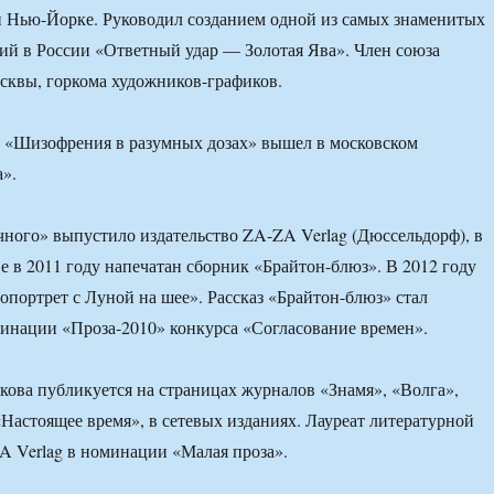
и Нью-Йорке. Руководил созданием одной из самых знаменитых
й в России «Ответный удар — Золотая Ява». Член союза
сквы, горкома художников-графиков.
в «Шизофрения в разумных дозах» вышел в московском
а».
ного» выпустило издательство ZA-ZA Verlag (Дюссельдорф), в
ве в 2011 году напечатан сборник «Брайтон-блюз». В 2012 году
портрет с Луной на шее». Рассказ «Брайтон-блюз» стал
инации «Проза-2010» конкурса «Согласование времен».
кова публикуется на страницах журналов «Знамя», «Волга»,
Настоящее время», в сетевых изданиях. Лауреат литературной
 Verlag в номинации «Малая проза».