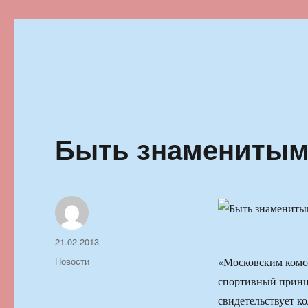
Ильменский фестиваль автор
Быть знаменитым?
Автор
Опубликовано
21.02.2013
Рубрики
Новости
«Московским комс
спортивный принци
свидетельствует к