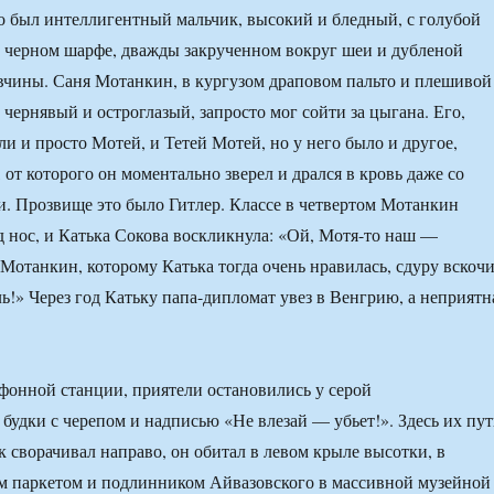
 был интеллигентный мальчик, высокий и бледный, с голубой
в черном шарфе, дважды закрученном вокруг шеи и дубленой
вчины. Саня Мотанкин, в кургузом драповом пальто и плешивой
чернявый и остроглазый, запросто мог сойти за цыгана. Его,
ли и просто Мотей, и Тетей Мотей, но у него было и другое,
от которого он моментально зверел и дрался в кровь даже со
. Прозвище это было Гитлер. Классе в четвертом Мотанкин
д нос, и Катька Сокова воскликнула: «Ой, Мотя-то наш —
Мотанкин, которому Катька тогда очень нравилась, сдуру вскоч
ль!» Через год Катьку папа-дипломат увез в Венгрию, а неприятн
ефонной станции, приятели остановились у серой
будки с черепом и надписью «Не влезай — убьет!». Здесь их пу
к сворачивал направо, он обитал в левом крыле высотки, в
м паркетом и подлинником Айвазовского в массивной музейной