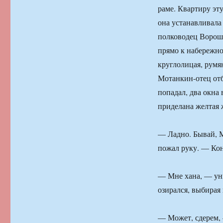
раме. Квартиру эт
она устанавливала 
полководец Вороши
прямо к набережно
круглолицая, румя
Мотанкин-отец отб
попадал, два окна
приделана желтая 
— Ладно. Бывай, М
пожал руку. — Кон
— Мне хана, — уны
озирался, выбирая 
— Может, сдерем, 