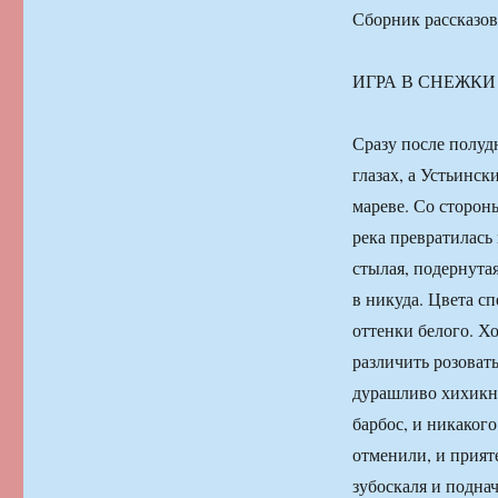
Сборник рассказов
ИГРА В СНЕЖКИ
Сразу после полуд
глазах, а Устьинск
мареве. Со сторон
река превратилась
стылая, подернутая
в никуда. Цвета с
оттенки белого. Хо
различить розоват
дурашливо хихикну
барбос, и никакого
отменили, и прият
зубоскаля и подна