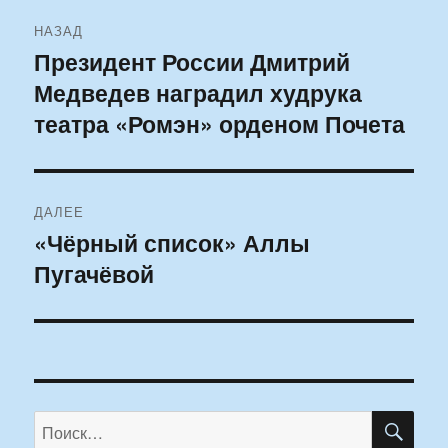
Навигация
НАЗАД
по
Президент России Дмитрий
Предыдущая
Медведев наградил худрука
запись:
записям
театра «Ромэн» орденом Почета
ДАЛЕЕ
«Чёрный список» Аллы
Следующая
Пугачёвой
запись:
ПО
Искать: