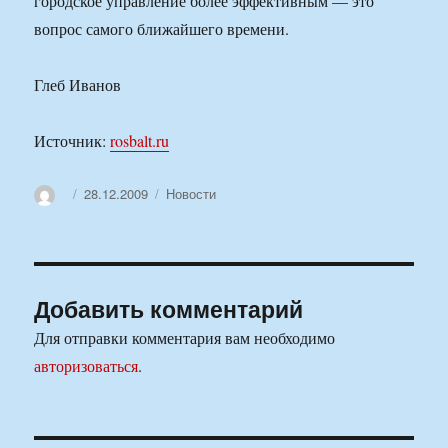
городское управление более эффективным — это
вопрос самого ближайшего времени.
Глеб Иванов
Источник:
rosbalt.ru
Автор
Опубликовано
Рубрики
28.12.2009
Новости
Добавить комментарий
Для отправки комментария вам необходимо
авторизоваться
.