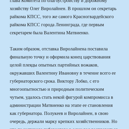
глава Комитета по благоустройству и дорожному
хозяйству Олег Виролайнен. В прошлом он секретарь
райкома КПСС, того же самого Красногвардейского
райкома КПСС города Ленинграда, где первым
секретарем была Валентина Матвиенко.
Таким образом, отставка Виролайнена поставила
финальную точку и оформила конец царствования
целой плеяды опытных партийных вожаков,
окружавших Валентину Ивановну в течение всего ее
губернаторского срока. Виктору Лобко, с его
многоопытностью и природным политическим
чутьем, удалось стать некой фигурой компромисса в
администрации Матвиенко на этапе ее становления
как губернатора. Полукеев и Виролайнен, в свою
очередь, держали марку крепких хозяйственников. Но