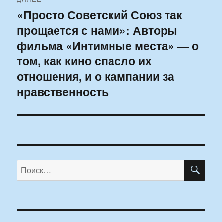
«Просто Советский Союз так
Следующая
прощается с нами»: Авторы
запись:
фильма «Интимные места» — о
том, как кино спасло их
отношения, и о кампании за
нравственность
ПО
Искать: