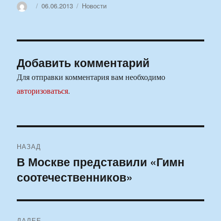
Автор
Опубликовано
Рубрики
06.06.2013
Новости
Добавить комментарий
Для отправки комментария вам необходимо
авторизоваться
.
Навигация
НАЗАД
по
В Москве представили «Гимн
Предыдущая
соотечественников»
запись:
записям
ДАЛЕЕ