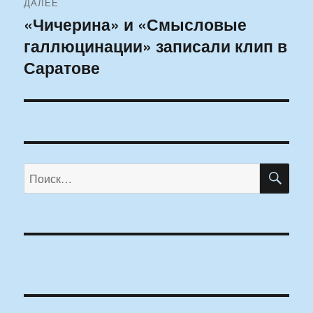
ДАЛЕЕ
«Чичерина» и «Смысловые
Следующая
галлюцинации» записали клип в
запись:
Саратове
ПО
Искать: