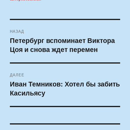
Навигация
НАЗАД
по
Петербург вспоминает Виктора
Предыдущая
Цоя и снова ждет перемен
запись:
записям
ДАЛЕЕ
Иван Темников: Хотел бы забить
Следующая
Касильясу
запись: