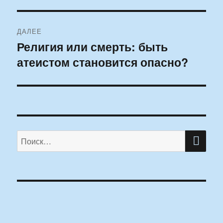
ДАЛЕЕ
Религия или смерть: быть
Следующая
атеистом становится опасно?
запись:
ПО
Искать: