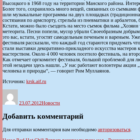
Высоцкого в 1968 году на территории Манского района. Интер
Более того, сохранилось много вещей, связанных со съемками 
шли музыкальные программы на двух площадках (традиционная
состязания по армспорту, стрельба из пневматики и арбалетов,
Кстати, можно было съездить на место съемок фильма „Хозяин 
метеорита. Песни попели, мусор убрали Своеобразным добрым 
это вас, кстати, угостят самодельным печеньем и вареньем. У
фестиваля рассказали, что каждый год стараются придумать что
стали выставки декоративно-прикладного искусства мастеров к
мастерством. Около 4 000 человек посетило фестиваль, на вто
Как отмечает оргкомитет фестиваля, большой проблемой для л
этой незадачи здесь нашли. „У нас работают волонтеры акции 
человека и природы“, — говорит Рим Муллаянов.
Источник:
krsk.aif.ru
Автор
Опубликовано
Рубрики
23.07.2012
Новости
Добавить комментарий
Для отправки комментария вам необходимо
авторизоваться
.
Предыдущая