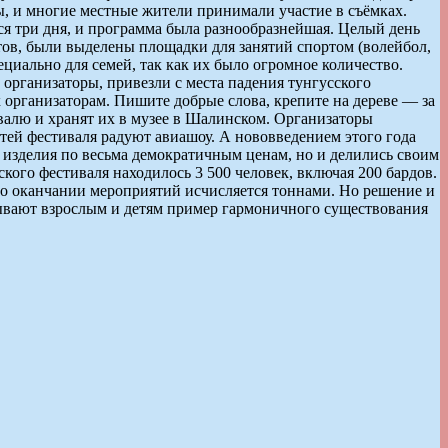
ы, и многие местные жители принимали участие в съёмках.
ся три дня, и программа была разнообразнейшая. Целый день
ов, были выделены площадки для занятий спортом (волейбол,
ециально для семей, так как их было огромное количество.
 организаторы, привезли с места падения тунгусского
 организаторам. Пишите добрые слова, крепите на дереве — за
ивалю и хранят их в музее в Шалинском. Организаторы
стей фестиваля радуют авиашоу. А нововведением этого года
и изделия по весьма демократичным ценам, но и делились своим
кого фестиваля находилось 3 500 человек, включая 200 бардов.
 по оканчании мероприятий исчисляется тоннами. Но решение и
азывают взрослым и детям пример гармоничного существования