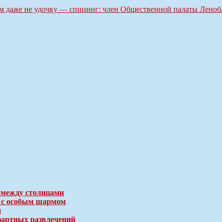
м даже не удочку — спининг: член Общественной палаты Леноб
 между столицами
е с особым шармом
и
зартных развлечений