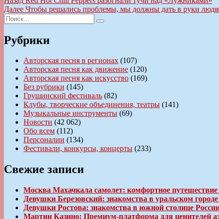
Навигация
Назад
Red Hot Chili Peppers разогнали тучи над «Лужниками»
запись:
Следующая
Далее
Чтобы решались проблемы, мы должны дать в руки людя
по
Искать:
запись:
Поиск
записям
Рубрики
Авторская песня в регионах
(107)
Авторская песня как движение
(120)
Авторская песня как искусство
(169)
Без рубрики
(145)
Грушинский фестиваль
(82)
Клубы, творческие объединения, театры
(141)
Музыкальные инструменты
(69)
Новости
(42 062)
Обо всем
(112)
Персоналии
(134)
Фестивали, конкурсы, концерты
(233)
Свежие записи
Москва Махачкала самолет: комфортное путешествие
Девушки Березовский: знакомства в уральском город
Девушки Ростова: знакомства в южной столице Росси
Мартин Казино: Премиум-платформа для ценителей а