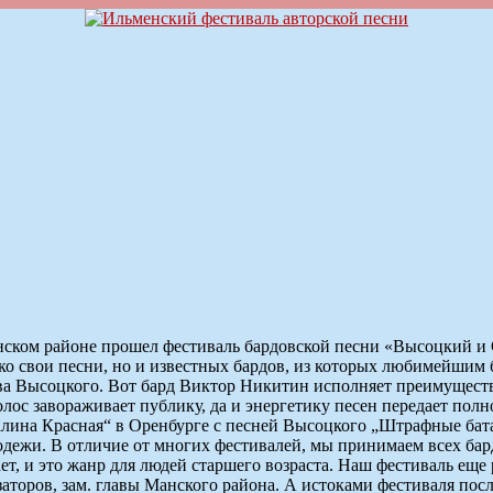
нском районе прошел фестиваль бардовской песни «Высоцкий и 
ько свои песни, но и известных бардов, из которых любимейши
тва Высоцкого. Вот бард Виктор Никитин исполняет преимущест
лос завораживает публику, да и энергетику песен передает пол
„Калина Красная“ в Оренбурге с песней Высоцкого „Штрафные ба
лодежи. В отличие от многих фестивалей, мы принимаем всех б
т, и это жанр для людей старшего возраста. Наш фестиваль еще р
аторов, зам. главы Манского района. А истоками фестиваля по