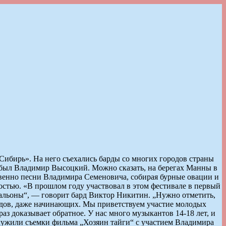
Сибирь». На него съехались барды со многих городов страны
м был Владимир Высоцкий. Можно сказать, на берегах Манны в
венно песни Владимира Семеновича, собирая бурные овации и
ностью. «В прошлом году участвовал в этом фестивале в первый
тальоны“, — говорит бард Виктор Никитин. „Нужно отметить,
ардов, даже начинающих. Мы приветствуем участие молодых
аз доказывает обратное. У нас много музыкантов 14-18 лет, и
служили съемки фильма „Хозяин тайги“ с участием Владимира