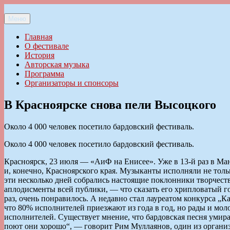
Перейти
к
Меню
Ильменский фестиваль авторской песни
содержимому
Главная
О фестивале
История
Авторская музыка
Программа
Организаторы и спонсоры
В Красноярске снова пели Высоцкого
Около 4 000 человек посетило бардовский фестиваль.
Около 4 000 человек посетило бардовский фестиваль.
Красноярск, 23 июля — «АиФ на Енисее». Уже в 13-й раз в Ма
и, конечно, Красноярского края. Музыканты исполняли не тол
эти несколько дней собрались настоящие поклонники творчес
аплодисменты всей публики, — что сказать его хрипловатый го
раз, очень понравилось. А недавно стал лауреатом конкурса 
что 80% исполнителей приезжают из года в год, но рады и мо
исполнителей. Существует мнение, что бардовская песня умирае
поют они хорошо“, — говорит Рим Муллаянов, один из организ