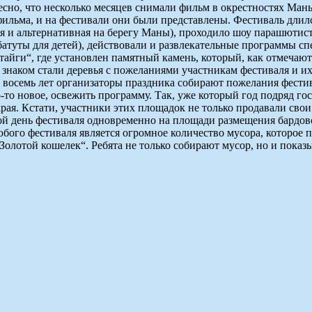
есно, что несколько месяцев снимали фильм в окрестностях Ман
фильма, и на фестивали они были представлены. Фестиваль длил
 и альтернативная на берегу Маны), проходило шоу парашютист
 батуты для детей), действовали и развлекательные программы сп
тайги“, где установлен памятный камень, который, как отмечают
знаком стали деревья с пожеланиями участникам фестиваля и их
же восемь лет организаторы праздника собирают пожелания фест
-то новое, освежить программу. Так, уже который год подряд го
рая. Кстати, участники этих площадок не только продавали сво
рой день фестиваля одновременно на площади размещения бардовс
юбого фестиваля является огромное количество мусора, которое
„Золотой кошелек“. Ребята не только собирают мусор, но и пок