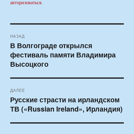
авторизоваться
.
Навигация
НАЗАД
по
В Волгограде открылся
Предыдущая
фестиваль памяти Владимира
запись:
записям
Высоцкого
ДАЛЕЕ
Русские страсти на ирландском
Следующая
ТВ («Russian Ireland», Ирландия)
запись: