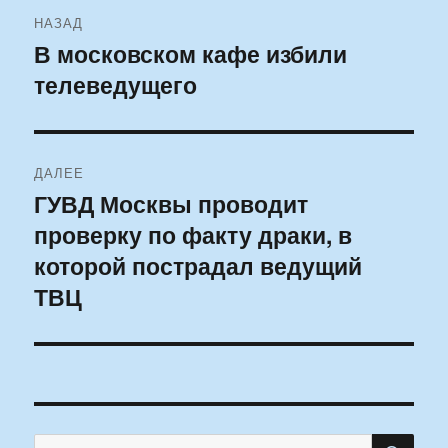
Навигация
НАЗАД
по
В московском кафе избили
Предыдущая
телеведущего
запись:
записям
ДАЛЕЕ
ГУВД Москвы проводит
Следующая
проверку по факту драки, в
запись:
которой пострадал ведущий
ТВЦ
ПО
Искать: