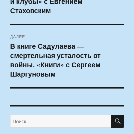
и клубы» с Евгением
Стаховским
ДАЛЕЕ
В книге Садулаева —
Следующая
смертельная усталость от
запись:
войны. «Книги» с Сергеем
Шаргуновым
ПО
Искать: