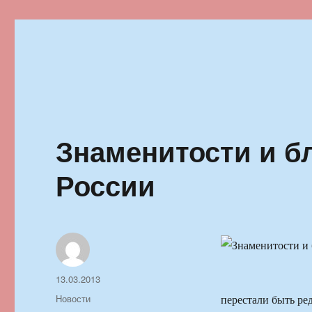
Ильменский фестиваль автор
Знаменитости и б
России
Автор
Опубликовано
13.03.2013
Рубрики
Новости
перестали быть ре