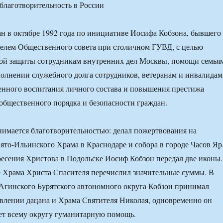
н в октябре 1992 года по инициативе Иосифа Кобзона, бывшего
телем Общественного совета при столичном ГУВД, с целью
ной защиты сотрудникам внутренних дел Москвы, помощи семья
лнении служебного долга сотрудников, ветеранам и инвалидам
енного воспитания личного состава и повышения престижа
общественного порядка и безопасности граждан.
нимается благотворительностью: делал пожертвования на
ято-Ильинского Храма в Краснодаре и собора в городе Часов Яр
есения Христова в Подольске Иосиф Кобзон передал две иконы.
 Храма Христа Спасителя перечислил значительные суммы. В
Агинского Бурятского автономного округа Кобзон принимал
овлении дацана и Храма Святителя Николая, одновременно он
ет всему округу гуманитарную помощь.