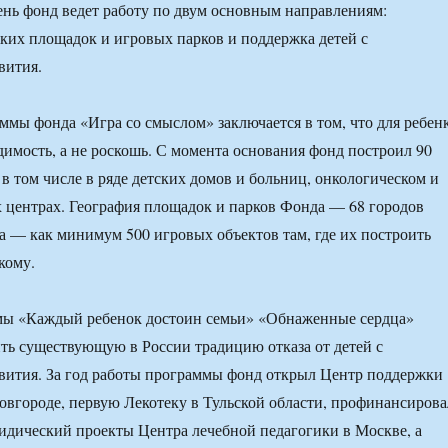
нь фонд ведет работу по двум основным направлениям:
ских площадок и игровых парков и поддержка детей с
вития.
мы фонда «Игра со смыслом» заключается в том, что для ребен
димость, а не роскошь. С момента основания фонд построил 90
 в том числе в ряде детских домов и больниц, онкологическом и
центрах. География площадок и парков Фонда — 68 городов
а — как минимум 500 игровых объектов там, где их построить
кому.
мы «Каждый ребенок достоин семьи» «Обнаженные сердца»
ть существующую в России традицию отказа от детей с
вития. За год работы программы фонд открыл Центр поддержки
вгороде, первую Лекотеку в Тульской области, профинансирова
идический проекты Центра лечебной педагогики в Москве, а