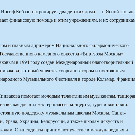
 Иосиф Кобзон патронирует два детских дома — в Ясной Полян
ывает финансовую помощь и этим учреждениям, и их сотрудникам
чом и главным дирижером Национального филармонического
 Государственного камерного оркестра «Виртуозы Москвы»
ковым в 1994 году создан Международный благотворительный
ивакова, который является соорганизатором и постоянным
народного Музыкального Фестиваля в городе Кольмар, Франция
пивакова помогает молодым талантливым музыкантам, танцора
изовывая для них мастер-классы, концерты, туры и выставки.
остоянную поддержку музыкальным школам Москвы, Санкт-
и, Урала, Украины, Белоруссии, а также школам искусств и
колам. Стипендиаты принимают участие в международных и