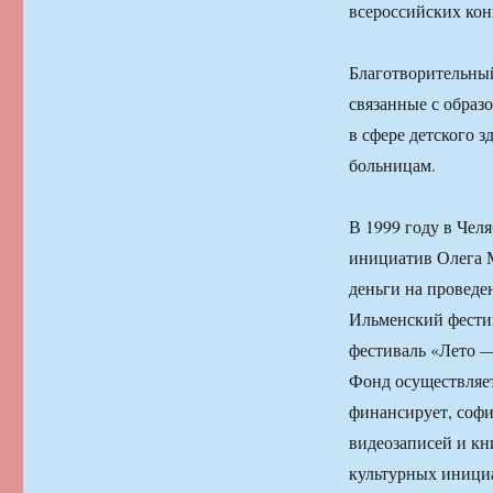
всероссийских кон
Благотворительны
связанные с образ
в сфере детского з
больницам.
В 1999 году в Чел
инициатив Олега М
деньги на проведе
Ильменский фестив
фестиваль «Лето —
Фонд осуществляет
финансирует, софи
видеозаписей и кн
культурных инициа