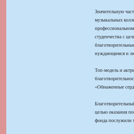
Значительную част
музыкальных колле
профессиональном 
студенчества с це
благотворительны
нуждающимся и лю
Топ-модель и актр
благотворительнос
«Обнаженные серд
Благотворительный
целью оказания по
фонда послужили т