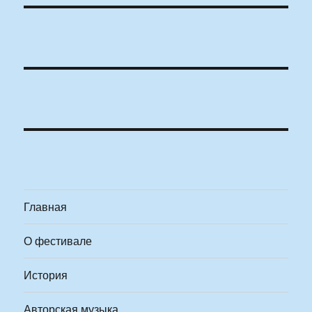
Главная
О фестивале
История
Авторская музыка