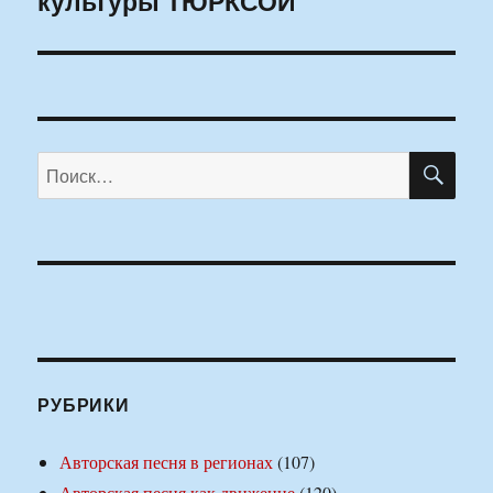
культуры ТЮРКСОЙ
ПО
Искать:
РУБРИКИ
Авторская песня в регионах
(107)
Авторская песня как движение
(120)