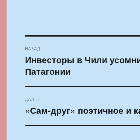
Навигация
НАЗАД
по
Инвесторы в Чили усомн
Предыдущая
запись:
записям
Патагонии
ДАЛЕЕ
«Сам-друг» поэтичное и 
Следующая
запись: