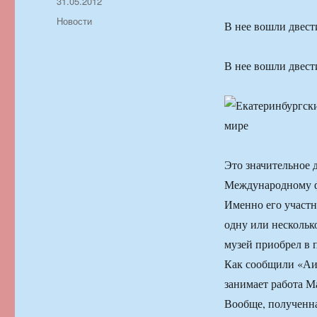
Автор
Опубликовано
31.05.2012
Рубрики
Новости
В нее вошли двест
В нее вошли двест
Это значительное 
Международному ф
Именно его участн
одну или нескольк
музей приобрел в 
Как сообщили «Аи
занимает работа М
Вообще, полученна