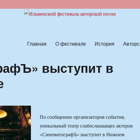
ской песни
Главная
О фестивале
История
Авторс
рафЪ» выступит в
е
По сообщению организаторов события,
уникальный театр слабослышащих актеров
«СинематографЪ» выступит в Нижнем