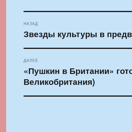
Навигация
НАЗАД
по
Звезды культуры в пред
Предыдущая
запись:
записям
ДАЛЕЕ
«Пушкин в Британии» гот
Следующая
запись:
Великобритания)