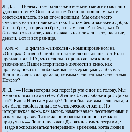
Л. Д. : — Почему и сегодня советское кино многие смотрят с
удовольствием? Оно во многом было иллюзорным, как и
советская власть, во многом наивным. Мы сами часто
смеялись над этой наивно стью. Но там было заложено добро.
И в актёрах, и в режиссёрах, и в замысле. А сейчас, как бы
банально это ни звучало, изначально заложены зло, насилие,
деньги. Вот и вся разница.
«АиФ»: — В фильме «Линкольн», номинированном на
«Оскара», Стивен Спилберг с такой любовью показал 16-го
президента США, что невольно проникаешься к нему
уважением. Наши исторические личности в кино, как
правило, показаны либо какими-то мерзавцами, либо, как
Ленин в советские времена, «самым человечным человеком».
Почему?
Л. Д. : — Наша история вся перевёрнута с ног на голову. Мы
же долго лгали сами себе. У Ленина была любовница?! Да вы
что?! Какая Инесса Арманд?! Ленин был живым человеком, и
ему были свойственны все человеческие страсти. Но
историческая ложь, как моток, наматывалась десятилетиями и
искажала правду. Такое же ни в одном кино невозможно
придумать — Ленин посылает Дзержинскому телеграмму:
«Надо воспользоваться теперешним временем, когда люди в