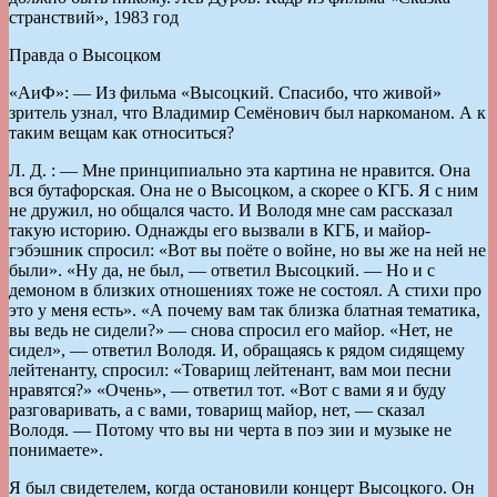
странствий», 1983 год
Правда о Высоцком
«АиФ»: — Из фильма «Высоцкий. Спасибо, что живой»
зритель узнал, что Владимир Семёнович был наркоманом. А к
таким вещам как относиться?
Л. Д. : — Мне принципиально эта картина не нравится. Она
вся бутафорская. Она не о Высоцком, а скорее о КГБ. Я с ним
не дружил, но общался часто. И Володя мне сам рассказал
такую историю. Однажды его вызвали в КГБ, и майор-
гэбэшник спросил: «Вот вы поёте о войне, но вы же на ней не
были». «Ну да, не был, — ответил Высоцкий. — Но и с
демоном в близких отношениях тоже не состоял. А стихи про
это у меня есть». «А почему вам так близка блатная тематика,
вы ведь не сидели?» — снова спросил его майор. «Нет, не
сидел», — ответил Володя. И, обращаясь к рядом сидящему
лейтенанту, спросил: «Товарищ лейтенант, вам мои песни
нравятся?» «Очень», — ответил тот. «Вот с вами я и буду
разговаривать, а с вами, товарищ майор, нет, — сказал
Володя. — Потому что вы ни черта в поэ зии и музыке не
понимаете».
Я был свидетелем, когда остановили концерт Высоцкого. Он