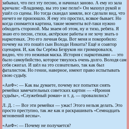
забывал, что пел эту песню, и начинал заново. А ему из зала
кричали: «Владимир, вы это уже пели!» Он махнул рукой и
ушёл со сцены. Но тогда скандал замяли, все сделали вид, что
ничего не произошло. Я ему это простил, всякое бывает. Но
когда снимается картина, такие моменты всё-таки нужно
обходить стороной. Мы знаем об этом, ну и тихо, ребята. Я
знаю его песни, стихи, актёрские работы и не хочу знать о
наркотиках. Это его личная беда. Вот меня и покоробило:
почему на это пошёл сын Володи Никита? Ещё и соавтор
сценария. И, как бы Серёжа Безруков ни гримировался,
видно, что это неживая маска. История с наркотиками — это
было самоубийство, которое тянулось очень долго. Володя сам
себя сжигал. И шёл на это сознательно, так как был
фаталистом. Но гении, наверное, имеют право испытывать
свою судьбу.
«АиФ»: — Как вы думаете, почему все попытки снять
ремейки замечательных советских картин — «Ирония
судьбы», «Служебный роман» и т. д. — провалились?
Л. Д. : — Все эти ремейки — ужас! Этого нельзя делать. Это
просто преступно, так же как и раскрашивать «Семнадцать
мгновений весны».
«АиФ»: — Почему не получается?