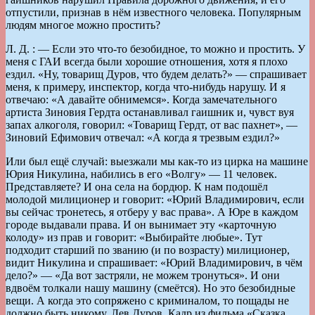
отпустили, признав в нём известного человека. Популярным
людям многое можно простить?
Л. Д. : — Если это что-то безобидное, то можно и простить. У
меня с ГАИ всегда были хорошие отношения, хотя я плохо
ездил. «Ну, товарищ Дуров, что будем делать?» — спрашивает
меня, к примеру, инспектор, когда что-нибудь нарушу. И я
отвечаю: «А давайте обнимемся». Когда замечательного
артиста Зиновия Гердта останавливал гаишник и, чувст вуя
запах алкоголя, говорил: «Товарищ Гердт, от вас пахнет», —
Зиновий Ефимович отвечал: «А когда я трезвым ездил?»
Или был ещё случай: выезжали мы как-то из цирка на машине
Юрия Никулина, набились в его «Волгу» — 11 человек.
Представляете? И она села на бордюр. К нам подошёл
молодой милиционер и говорит: «Юрий Владимирович, если
вы сейчас тронетесь, я отберу у вас права». А Юре в каждом
городе выдавали права. И он вынимает эту «карточную
колоду» из прав и говорит: «Выбирайте любые». Тут
подходит старший по званию (и по возрасту) милиционер,
видит Никулина и спрашивает: «Юрий Владимирович, в чём
дело?» — «Да вот застряли, не можем тронуться». И они
вдвоём толкали нашу машину (смеётся). Но это безобидные
вещи. А когда это сопряжено с криминалом, то пощады не
должно быть никому. Лев Дуров. Кадр из фильма «Сказка