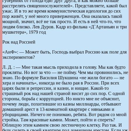
губерниях от голода едят друг друга, и как можно больше
расстрелять священнослужителей». Представляете, какой был
ужас. И в то же время коммунистическая идеология до сих
пор живёт, у неё много приверженцев. Она оказалась такой
мощной, значит, всё не так просто. И есть в ней что-то, что
людям близко. Лев Дуров. Кадр из фильма «Д`Артаньян и три
мушкетера», 1979 год
Рок над Россией
«АиФ»: — Может быть, Господь выбрал Россию как поле для
экспериментов?
Л. Д. : — Мне такая мысль приходила в голову. Мы как будто
прокляты. Но вот за что — не пойму. Чем мы провинились, не
знаю. По формуле Василия Шукшина «не жили богато — не
хера и начинать», никогда не было рая в России. При всех
царях были и репрессии, и казни, и нищие. Какой-то
страшный рок над нашей страной висит до сих пор. С одной
стороны, борьба с коррупцией. Но никто мне не объяснит,
почему люди, похитившие из казны миллиарды, отбывают
домашний арест в 13-комнатной квартире с няньками и
уборщицами. Ничего не понимаю, ребята. Вот рядом со мной
стройка. Там красивые камни. Может, пойти и спереть?
Облицую этим камнем свою лестничную клетку. Раз так. И
буду сидеть в своей квартире под домашним арестом. Если уж