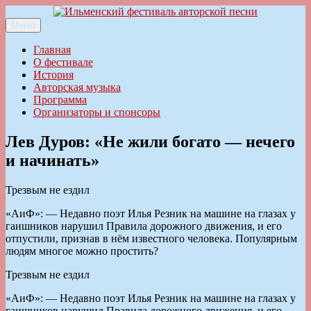
Перейти
к
Меню
Ильменский фестиваль авторской песни
содержимому
Главная
О фестивале
История
Авторская музыка
Программа
Организаторы и спонсоры
Лев Дуров: «Не жили богато — нечего
и начинать»
Трезвым не ездил
«АиФ»: — Недавно поэт Илья Резник на машине на глазах у
гаишников нарушил Правила дорожного движения, и его
отпустили, признав в нём известного человека. Популярным
людям многое можно простить?
Трезвым не ездил
«АиФ»: — Недавно поэт Илья Резник на машине на глазах у
гаишников нарушил Правила дорожного движения, и его