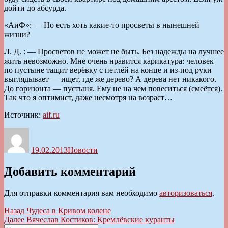
дойти до абсурда.
«АиФ»: — Но есть хоть какие-то просветы в нынешней
жизни?
Л. Д. : — Просветов не может не быть. Без надежды на лучшее
жить невозможно. Мне очень нравится карикатура: человек
по пустыне тащит верёвку с петлёй на конце и из-под руки
выглядывает — ищет, где же дерево? А дерева нет никакого.
До горизонта — пустыня. Ему не на чем повеситься (смеётся).
Так что я оптимист, даже несмотря на возраст…
Источник:
aif.ru
Автор
Опубликовано
Рубрики
19.02.2013
Новости
Добавить комментарий
Для отправки комментария вам необходимо
авторизоваться
.
Навигация
Предыдущая
Назад
Чудеса в Кривом колене
запись:
Следующая
Далее
Вячеслав Костиков: Кремлёвские куранты
по