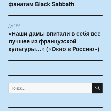
фанатам Black Sabbath
запись:
записям
ДАЛЕЕ
«Наши дамы впитали в себя все
Следующая
лучшее из французской
запись:
культуры…» («Окно в Россию»)
ПО
Искать: