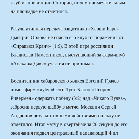
клуб из провинции Онтарио, ничем примечательным
на площадке не отметился.
Результативная передача защитника «Херши Бэрс»
Дмитрия Орлова не спасла его клуб от поражения от
«Сиракьюз Кранч» (1:6). В этой игре россиянин
Владислав Наместников, выступающий за фарм-клуб
«Анахайм Дакс» участия не принимал.
Воспитанник хабаровского хоккея Евгений Грачев
помог фарм-клубу «Сент-Луис Блюз» «Пеория
Ривермен» одержать победу (3:2) над «Чикаго Вулвз»,
забросив первую шайбу в матче. Москвич Сергей
Андронов результативными действиями на льду не
отметился. Итог матчу в овертайме за 26 секунд до его
окончания подвел центральный нападающий Фил