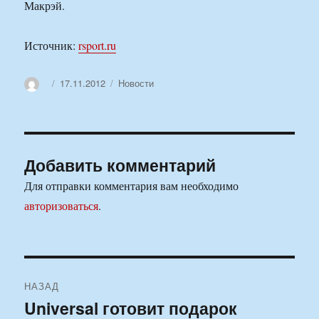
Макрэй.
Источник:
rsport.ru
Автор
Опубликовано
Рубрики
17.11.2012
Новости
Добавить комментарий
Для отправки комментария вам необходимо
авторизоваться
.
Навигация
НАЗАД
по
Universal готовит подарок
Предыдущая