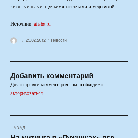
кислыми щами, щучьими котлетами и медовухой.
Источник:
afisha.ru
Автор
Опубликовано
Рубрики
23.02.2012
Новости
Добавить комментарий
Для отправки комментария вам необходимо
авторизоваться
.
Навигация
НАЗАД
по
На митинге в «Лужниках» все
Предыдущая