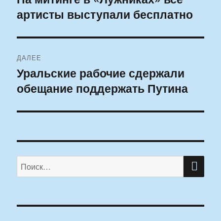
артисты выступали бесплатно
запись:
записям
ДАЛЕЕ
Уральские рабочие сдержали
Следующая
обещание поддержать Путина
запись:
ПО
Искать: