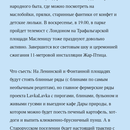
народного быта, где можно посмотреть на
маслобойки, прялки, старинные фантики от конфет и
детские люльки. В воскресенье, в 19.00, в парке
пройдет телемост с Лондоном на Трафальгарской
площади Масленицу тоже празднуют довольно
активно. Завершится все световым шоу и церемонией
сжигания 11-метровой инсталляции Жар-Птица.
Что съесть: На Ленинской и Фонтанной площадях
будут стоять блинные ряды (с блинами по самым
необычным рецептам), но главное фермерские ряды
проекта LavkaLavka c пирогами, блинами, бульоном и
живыми гусями и выездное кафе Дары природы, в
котором можно будет поесть печеный картофель, хот-
доги и выпить клюквенно-брусничный пунш. А в
Старорусском поселении будет настоящий трактир с