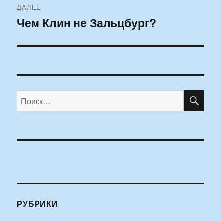
ДАЛЕЕ
Чем Клин не Зальцбург?
Следующая
запись:
ПО
Искать:
РУБРИКИ