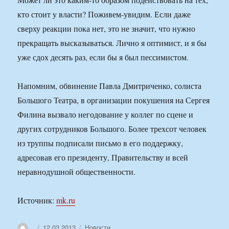
кто стоит у власти? Поживем-увидим. Если даже
сверху реакции пока нет, это не значит, что нужно
прекращать высказываться. Лично я оптимист, и я бы
уже сдох десять раз, если бы я был пессимистом.
Напомним, обвинение Павла Дмитриченко, солиста
Большого Театра, в организации покушения на Сергея
Филина вызвало негодование у коллег по сцене и
других сотрудников Большого. Более трехсот человек
из труппы подписали письмо в его поддержку,
адресовав его президенту, Правительству и всей
неравнодушной общественности.
Источник:
mk.ru
Автор
Опубликовано
Рубрики
12.03.2013
Новости