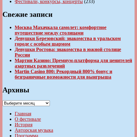
Фестивали, конкурсы, концерты
(233)
Свежие записи
Москва Махачкала самолет: комфортное
путешествие между столицами
Девушки Березовский: знакомства в уральском
городе с особым шармом
Девушки Ростова: знакомства в южной столице
России
Мартин Казино: Премиум-платформа для ценителей
азартных развлечений
Martin Casino 800: Рекордный 800% бонус и
безграничные возможности для выигрыша
Архивы
Архивы
Главная
О фестивале
История
Авторская музыка
Программа