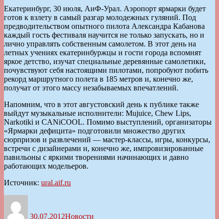
Екатеринбург, 30 июля, АиФ-Урал. Аэропорт ярмарки будет
готов к взлету в самый разгар молодежных гуляний. Под
предводительством опытного пилота Александра Кабанова
каждый гость фестиваля научится не только запускать, но и
лично управлять собственным самолетом. В этот день на
летных учениях екатеринбуржцы и гости города вспомнят
яркое детство, изучат специальные деревянные самолетики,
почувствуют себя настоящими пилотами, попробуют побить
рекорд маршрутного полета в 185 метров и, конечно же,
получат от этого массу незабываемых впечатлений.
Напомним, что в этот августовский день к публике также
выйдут музыкальные исполнители: Mujuice, Chew Lips,
Narkotiki и CANiCOOL. Помимо выступлений, организаторы
«Ярмарки дефицита» подготовили множество других
сюрпризов и развлечений — мастер-классы, игры, конкурсы,
встречи с дизайнерами и, конечно же, импровизированные
павильоны с яркими творениями начинающих и давно
работающих модельеров.
Источник:
ural.aif.ru
Автор
Опубликовано
Рубрики
30.07.2012
Новости