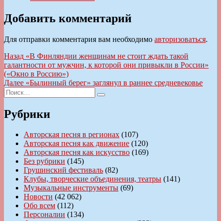
Добавить комментарий
Для отправки комментария вам необходимо
авторизоваться
.
Навигация
Предыдущая
Назад
«В Финляндии женщинам не стоит ждать такой
запись:
галантности от мужчин, к которой они привыкли в России»
по
(«Окно в Россию»)
записям
Следующая
Далее
«Былинный берег» заглянул в раннее средневековье
Искать:
запись:
Поиск
Рубрики
Авторская песня в регионах
(107)
Авторская песня как движение
(120)
Авторская песня как искусство
(169)
Без рубрики
(145)
Грушинский фестиваль
(82)
Клубы, творческие объединения, театры
(141)
Музыкальные инструменты
(69)
Новости
(42 062)
Обо всем
(112)
Персоналии
(134)