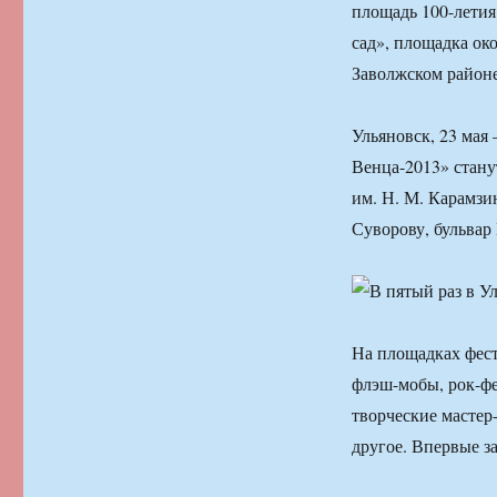
площадь 100-летия
сад», площадка ок
Заволжском район
Ульяновск, 23 ма
Венца-2013» стану
им. Н. М. Карамзи
Суворову, бульва
На площадках фес
флэш-мобы, рок-фе
творческие мастер
другое. Впервые з