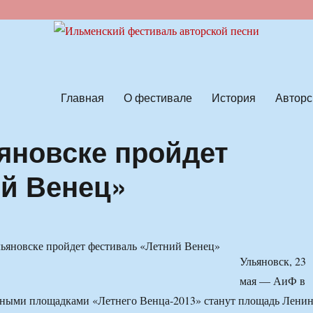
ской песни
Главная
О фестивале
История
Авторс
ьяновске пройдет
й Венец»
Ульяновск, 23
мая — АиФ в
вными площадками «Летнего Венца-2013» станут площадь Ленин