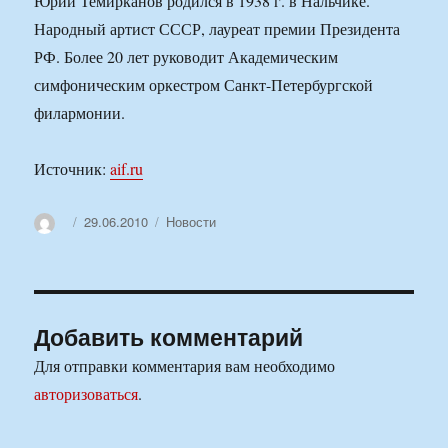
Юрий Темирканов родился в 1938 г. в Нальчике.
Народный артист СССР, лауреат премии Президента
РФ. Более 20 лет руководит Академическим
симфоническим оркестром Санкт-Петербургской
филармонии.
Источник:
aif.ru
Автор
Опубликовано
Рубрики
29.06.2010
Новости
Добавить комментарий
Для отправки комментария вам необходимо
авторизоваться
.