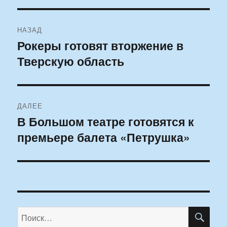
Навигация
НАЗАД
по
Рокеры готовят вторжение в
Предыдущая
Тверскую область
запись:
записям
ДАЛЕЕ
В Большом театре готовятся к
Следующая
премьере балета «Петрушка»
запись:
ПО
Искать: