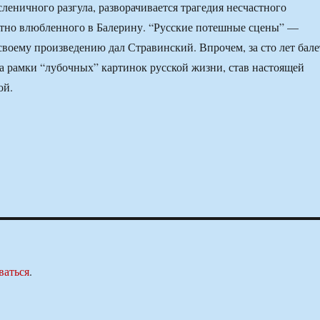
сленичного разгула, разворачивается трагедия несчастного
етно влюбленного в Балерину. “Русские потешные сцены” —
воему произведению дал Стравинский. Впрочем, за сто лет бале
а рамки “лубочных” картинок русской жизни, став настоящей
ой.
ваться
.