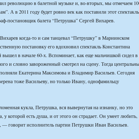
ил революцию в балетной музыке и, во-вторых, мы отмечаем 10
ам”. А в 2011 году будет ровно век как поставили этот спектакль
аф-постановщик балета “Петрушка” Сергей Вихарев.
Вихарев когда-то и сам танцевал “Петрушку” в Мариинском
обственную постановку его вдохновил спектакль Константина
й вышел в начале 60-х. Вспоминает, как еще мальчишкой сидел в
ого и словно завороженный смотрел на сцену. Тогда центральн
сполняли Екатерина Максимова и Владимир Васильев. Сегодня
ерена тоже Васильеву, но только Ивану, однофамильцу
ломенная кукла, Петрушка, вся вывернутая на изнанку, но это
, у которой есть душа, и от этого он страдает. Он умеет любить,
”, — говорит исполнитель партии Петрушки Иван Васильев.