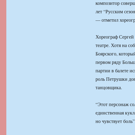
композитор соверш
лет “Русским сезон
— отметил хореогр
Хореограф Сергей 
театре. Хотя на с
Боярского, которы
первом ряду Больш
партии в балете и
роль Петрушки дов
танцовщика.
“Этот персонаж со
единственная кукла
но чувствует боль