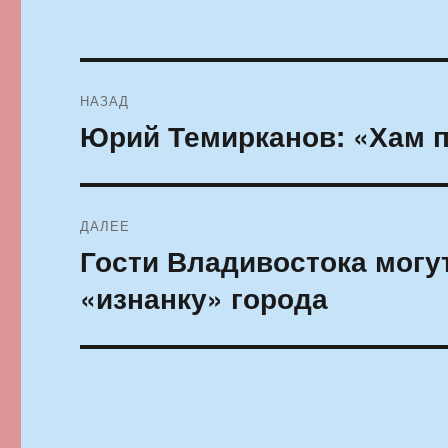
Навигация
НАЗАД
по
Юрий Темирканов: «Хам 
Предыдущая
запись:
записям
ДАЛЕЕ
Гости Владивостока могу
Следующая
запись:
«изнанку» города