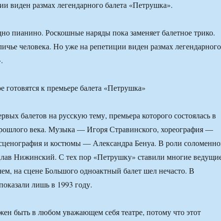
ии виден размах легендарного балета «Петрушка».
дно пианино. Роскошные наряды пока заменяет балетное трико.
личье человека. Но уже на репетиции виден размах легендарного
.
ервых балетов на русскую тему, премьера которого состоялась в
прошлого века. Музыка — Игоря Стравинского, хореография —
сценография и костюмы — Александра Бенуа. В роли соломенн
цлав Нижинский. С тех пор «Петрушку» ставили многие ведущи
чем, на сцене Большого одноактный балет шел нечасто. В
показали лишь в 1993 году.
ен быть в любом уважающем себя театре, потому что этот