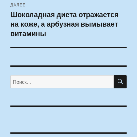
ДАЛЕЕ
Шоколадная диета отражается
Следующая
на коже, а арбузная вымывает
запись:
витамины
ПО
Искать: