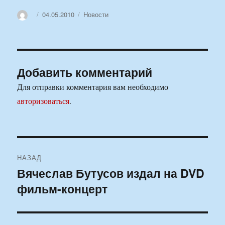
Автор
Опубликовано
Рубрики
04.05.2010
Новости
Добавить комментарий
Для отправки комментария вам необходимо
авторизоваться
.
Навигация
НАЗАД
по
Вячеслав Бутусов издал на DVD
Предыдущая
фильм-концерт
запись:
записям