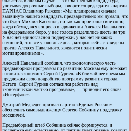
опасается, в любом случае — это экстренная кандидатура,
учитывая досрочные выборы, говорит сопредседатель партии
ПАРНАС Владимир Рыжков: «Мы планировали сначала
выдвинуть нашего кандидата, предварительно мы думали, что
это будет Михаил Касьянов, но так как произошло внезапно,
когда обсуждался вопрос о выдвижении Алексея Навального
на федеральном бюро, у нас голоса разделились шесть на три.
У нас нет единогласной поддержки, у нас нет никаких
сомнений, что все уголовные дела, которые сейчас заведены
против Алексея Навального, являются политически
мотивированными».
Алексей Навальный сообщил, что экономическую часть
предвыборной программы по развитию Москвы ему поможет
готовить экономист Сергей Гуриев. «В ближайшее время мы
предложим свою подробную программу развития города.
Кстати, Сергей Гуриев согласился работать над
экономической частью программы», — приводит его слова
«Интерфакс».
Дмитрий Медведев призвал партию «Единая Россию»
обеспечить самовыдвиженцу Сергею Собянину поддержку
москвичей.
Предвыборный штаб Собянина сейчас формируется, и
поддержка ему, естественно, от партии будет оказана, говорит