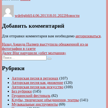
Автор
Опубликовано
Рубрики
wdefrgbfd
14.06.2013
18.01.2022
Новости
Добавить комментарий
Для отправки комментария вам необходимо
авторизоваться
.
Навигация
Предыдущая
Назад
Аманда Палмер выступила обнаженной из-за
запись:
фотографии в газете
по
Следующая
Далее
Blur нарушили «обет молчания»
записям
Искать:
запись:
Поиск
Рубрики
Авторская песня в регионах
(107)
Авторская песня как движение
(120)
Авторская песня как искусство
(169)
Без рубрики
(145)
Грушинский фестиваль
(82)
Клубы, творческие объединения, театры
(141)
Музыкальные инструменты
(69)