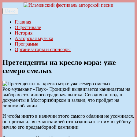
Перейти
к
Меню
Ильменский фестиваль авторской песни
содержимому
Главная
О фестивале
История
Авторская музыка
Программа
Организаторы и спонсоры
Претенденты на кресло мэра: уже
семеро смелых
Рок-музыкант «Паук» Троицкий выдвигается кандидатом на
выборах столичного градоначальника. Сегодня он подал
документы в Мосгоризбирком и заявил, что пройдет на
личном обаянии.
И чтобы никто в наличии этого самого обаяния не усомнился,
он пригласил всех москвичей отпраздновать с ним в субботу
начало его предвыборной кампании