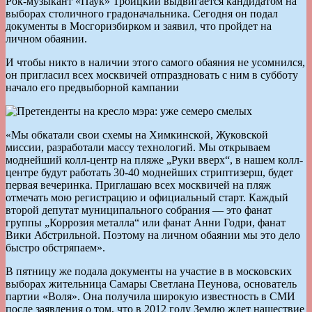
Рок-музыкант «Паук» Троицкий выдвигается кандидатом на
выборах столичного градоначальника. Сегодня он подал
документы в Мосгоризбирком и заявил, что пройдет на
личном обаянии.
И чтобы никто в наличии этого самого обаяния не усомнился,
он пригласил всех москвичей отпраздновать с ним в субботу
начало его предвыборной кампании
«Мы обкатали свои схемы на Химкинской, Жуковской
миссии, разработали массу технологий. Мы открываем
моднейший колл-центр на пляже „Руки вверх“, в нашем колл-
центре будут работать 30-40 моднейших стриптизерш, будет
первая вечеринка. Приглашаю всех москвичей на пляж
отмечать мою регистрацию и официальный старт. Каждый
второй депутат муниципального собрания — это фанат
группы „Коррозия металла“ или фанат Анни Годри, фанат
Вики Абстрильной. Поэтому на личном обаянии мы это дело
быстро обстряпаем».
В пятницу же подала документы на участие в в московских
выборах жительница Самары Светлана Пеунова, основатель
партии «Воля». Она получила широкую известность в СМИ
после заявления о том, что в 2012 году Землю ждет нашествие