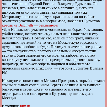
член генсовета «Единой России» Владимир Бурматов. Он
указывает, что Навальный сейчас в ловушке: у него нет
шансов, он явно проигрывает как кандидат тому же
Митрохину, но его не поймут соратники, если он сейчас
откажется участвовать в выборах мэра, добавляет Бурматов.
кресла на Baldinelli — реклайнеры
«Для Навального участие в московских выборах, безусловно,
убийственно, потому что ему нельзя не выдвигаться и ему
нельзя проиграть. Потому что, если он проиграет, никаких
серьезных претензий не то что на Московскую городскую
думу, потом вообще не будет. Потому что иметь такое реноме
— это самоубийство, поэтому Навальный изберет третий
вариант, будет заявлять что он идет на выборы, но потом
возникнут у него какие-то непреодолимые препятствия, ну,
например, не сможет собрать подписи и объяснит это
происками каких-то злых сил», — говорит Бурматов Business
FM
Накануне с гонки снялся Михаил Прохоров, который считался
самым сильным соперником Сергея Собянина. Как написал
бизнесмен в своем блоге, «на данном этапе власть его
переиграла, но в свое время и Кутузову пришлось сдать
Москву».
Источник:
bfm.ru