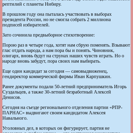
рептилий с планеты Нибиру.
В прошлом году она пыталась участвовать в выборах
президента России, но не смогла собрать 2 миллиона
подписей избирателей.
Зато сочинила предвыборное стихотворение:
Порою раз в четыре года, хотят нам сбрую поменять. Взывают
глас отдать народа, а нам пора бы и понять. Чиновник,
олигарх, вновь будут на струнах наших чувств играть. Но о
народе вновь забудут, пора своих нам выбирать.
Еще один кандидат за сегодня — самовыдвиженец,
гендиректор коммерческой фирмы Иван Карпушкин.
Ранее документы подали 50-летний предприниматель Игорь
Суздальцев, а также 30-летний безработный Алексей
Денисов.
Сегодня на съезде регионального отделения партии «РПР-
ПАРНАС» выдвигают своим кандидатом Алексея
Навального.
Уголовных дел, в которых он фигурирует, партия не