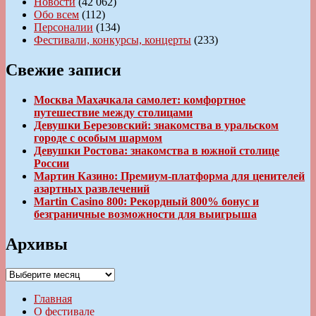
Новости
(42 062)
Обо всем
(112)
Персоналии
(134)
Фестивали, конкурсы, концерты
(233)
Свежие записи
Москва Махачкала самолет: комфортное
путешествие между столицами
Девушки Березовский: знакомства в уральском
городе с особым шармом
Девушки Ростова: знакомства в южной столице
России
Мартин Казино: Премиум-платформа для ценителей
азартных развлечений
Martin Casino 800: Рекордный 800% бонус и
безграничные возможности для выигрыша
Архивы
Архивы
Главная
О фестивале