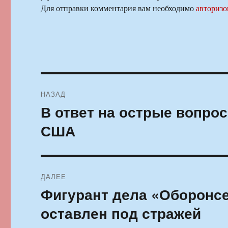
Для отправки комментария вам необходимо
авторизо
Навигация
НАЗАД
по
В ответ на острые вопро
Предыдущая
запись:
записям
США
ДАЛЕЕ
Фигурант дела «Оборонс
Следующая
запись:
оставлен под стражей