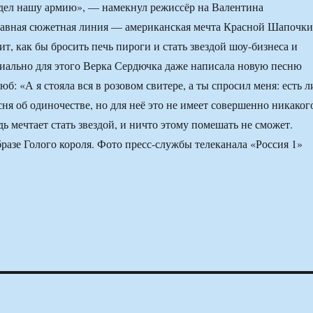
дел нашу армию», — намекнул режиссёр на Валентина
авная сюжетная линия — американская мечта Красной Шапочки
ит, как бы бросить печь пироги и стать звездой шоу-бизнеса и
иально для этого Верка Сердючка даже написала новую песню
б: «А я стояла вся в розовом свитере, а ты спросил меня: есть л
сня об одиночестве, но для неё это не имеет совершенно никаког
ь мечтает стать звездой, и ничто этому помешать не сможет.
разе Голого короля. Фото пресс-службы телеканала «Россия 1»