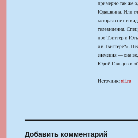
примерно так же о
Юдашкина. Или гл
которая спит и вид
телевидения. Спец
про Твиттер и Ютью
я в Твиттере?». Пе
значения — она вед
Юрий Гальцев в об
Источник:
aif.ru
Добавить комментарий