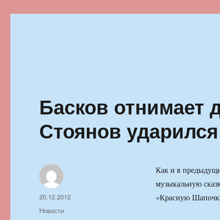
Ильменский фестиваль автор
Басков отнимает д
Стоянов ударился
Как и в предыдущи
музыкальную сказк
Автор
Опубликовано
20.12.2012
«Красную Шапочк
Рубрики
Новости