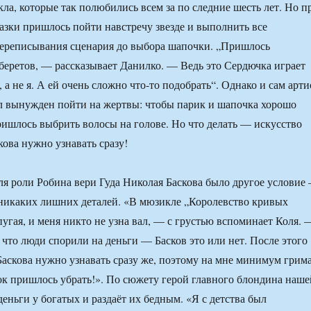
ла, которые так полюбились всем за по следние шесть лет. Но п
казки пришлось пойти навстречу звезде и выполнить все
переписывания сценария до выбора шапочки. „Пришлось
беретов, — рассказывает Данилко. — Ведь это Сердючка играет
а не я. А ей очень сложно что-то подобрать“. Однако и сам арти
л вынужден пойти на жертвы: чтобы парик и шапочка хорошо
ишлось выбрить волосы на голове. Но что делать — искусство
кова нужно узнавать сразу!
ля роли Робина вери Гуда Николая Баскова было другое условие
никаких лишних деталей. «В мюзикле „Королевство кривых
пугая, и меня никто не узна вал, — с грустью вспоминает Коля. 
, что люди спорили на деньги — Басков это или нет. После этого
Баскова нужно узнавать сразу же, поэтому на мне минимум грима
ок пришлось убрать!». По сюжету герой главного блондина наше
еньги у богатых и раздаёт их бедным. «Я с детства был