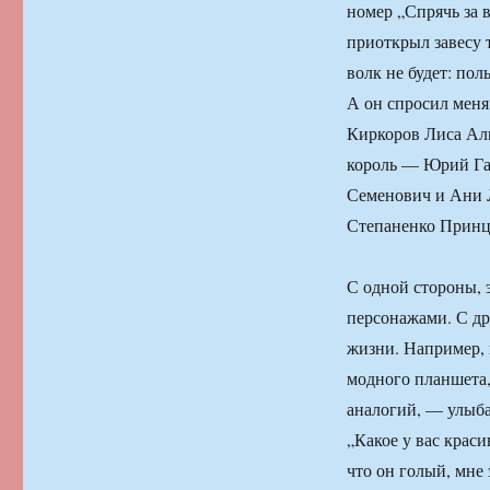
номер „Спрячь за 
приоткрыл завесу 
волк не будет: пол
А он спросил меня
Киркоров Лиса Ал
король — Юрий Га
Семенович и Ани 
Степаненко Принц
С одной стороны, 
персонажами. С др
жизни. Например, 
модного планшета,
аналогий, — улыба
„Какое у вас краси
что он голый, мне