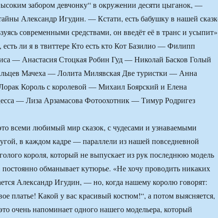
высоким забором девчонку“ в окружении десяти цыганок, —
тайны Александр Игудин. — Кстати, есть бабушку в нашей сказк
ьзуясь современными средствами, он введёт её в транс и усыпит»
, есть ли я в твиттере Кто есть кто Кот Базилио — Филипп
иса — Анастасия Стоцкая Робин Гуд — Николай Басков Голый
льцев Мачеха — Лолита Милявская Две туристки — Анна
Лорак Король с королевой — Михаил Боярский и Елена
есса — Лиза Арзамасова Фотоохотник — Тимур Родригез
это всеми любимый мир сказок, с чудесами и узнаваемыми
угой, в каждом кадре — параллели из нашей повседневной
голого короля, который не выпускает из рук последнюю модель
 постоянно обманывает кутюрье. «Не хочу проводить никаких
ется Александр Игудин, — но, когда нашему королю говорят:
вое платье! Какой у вас красивый костюм!“, а потом выясняется,
 это очень напоминает одного нашего модельера, который