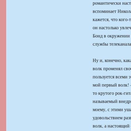
романтически наст
вспоминает Никола
кажется, что кого-
он настолько увле
Бонд в окружении 
службы телеканала
Ну и, конечно, как
волк променял сво
пользуется всеми э
мой первый волк! 
то крутого рок-гит
называемый внедря
моему, с этими уш
удовольствием разг
волк, а настоящий