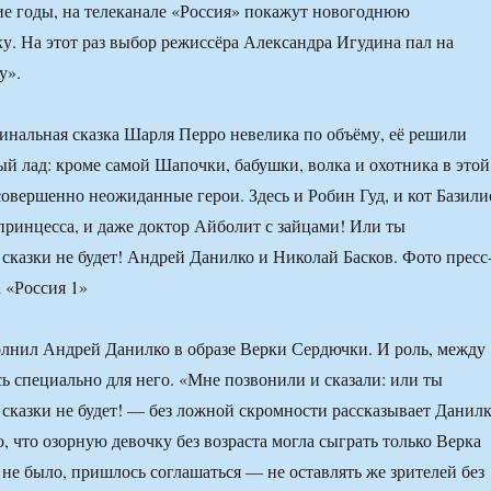
е годы, на телеканале «Россия» покажут новогоднюю
у. На этот раз выбор режиссёра Александра Игудина пал на
у».
инальная сказка Шарля Перро невелика по объёму, её решили
ый лад: кроме самой Шапочки, бабушки, волка и охотника в этой
совершенно неожиданные герои. Здесь и Робин Гуд, и кот Базили
 принцесса, и даже доктор Айболит с зайцами! Или ты
 сказки не будет! Андрей Данилко и Николай Басков. Фото пресс
 «Россия 1»
лнил Андрей Данилко в образе Верки Сердючки. И роль, между
сь специально для него. «Мне позвонили и сказали: или ты
 сказки не будет! — без ложной скромности рассказывает Данилк
, что озорную девочку без возраста могла сыграть только Верка
не было, пришлось соглашаться — не оставлять же зрителей без