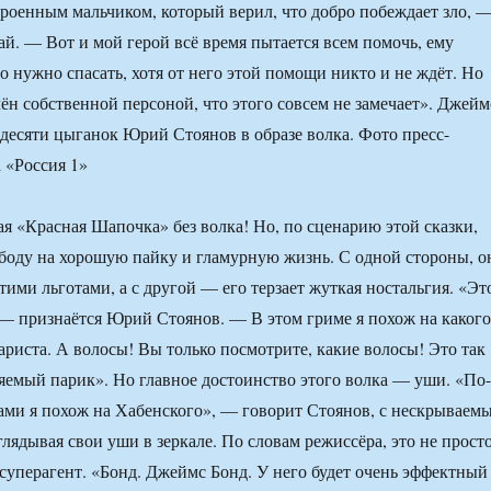
роенным мальчиком, который верил, что добро побеждает зло, 
й. — Вот и мой герой всё время пытается всем помочь, ему
то нужно спасать, хотя от него этой помощи никто и не ждёт. Но
чён собственной персоной, что этого совсем не замечает». Джейм
десяти цыганок Юрий Стоянов в образе волка. Фото пресс-
 «Россия 1»
ая «Красная Шапочка» без волка! Но, по сценарию этой сказки,
боду на хорошую пайку и гламурную жизнь. С одной стороны, о
тими льготами, а с другой — его терзает жуткая ностальгия. «Эт
— признаётся Юрий Стоянов. — В этом гриме я похож на какого
ариста. А волосы! Вы только посмотрите, какие волосы! Это так
емый парик». Но главное достоинство этого волка — уши. «По-
ами я похож на Хабенского», — говорит Стоянов, с нескрываем
лядывая свои уши в зеркале. По словам режиссёра, это не прост
 суперагент. «Бонд. Джеймс Бонд. У него будет очень эффектный