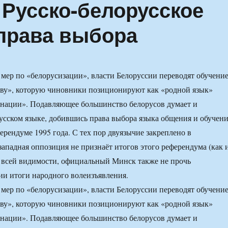
 Русско-белорусское
права выбора
 мер по «белорусизации», власти Белоруссии переводят обучени
ову», которую чиновники позиционируют как «родной язык»
 нации». Подавляющее большинство белорусов думает и
русском языке, добившись права выбора языка общения и обучен
ерендуме 1995 года. С тех пор двуязычие закреплено в
ападная оппозиция не признаёт итогов этого референдума (как 
 всей видимости, официальный Минск также не прочь
ии итоги народного волеизъявления.
 мер по «белорусизации», власти Белоруссии переводят обучени
ову», которую чиновники позиционируют как «родной язык»
 нации». Подавляющее большинство белорусов думает и