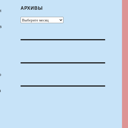
АРХИВЫ
и
Архивы
в
о
а