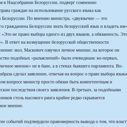
ая в Нацсобрании Белоруссии, подверг сомнению
рава граждан на использование русского языка как
в Белоруссии. По мнению министра, «двуязычие — это
го гражданина Белоруссии знать белорусский язык и владеть им»
«Это не право выбора одного из двух языков, а обязанность. Эт
». В ответ на возмущение белорусской общественности
снение: мол, Маскевич озвучил личное мнение, на которое он
вство подобных «разъяснений» было очевидным: во-первых,
личное мнение» не в бане, а в стенах бывшего парламента. Во-
браза сделал заявление, отвечая на вопрос о праве выбора языка
ом вопросе министр просто обязан быть компетентным и
ские последствия своего заявления. В-третьих, за подобными
ников столь высокого ранга крайне редко скрывается
ное мнение.
ие событий подтвердило правомерность вывода о том, что влас