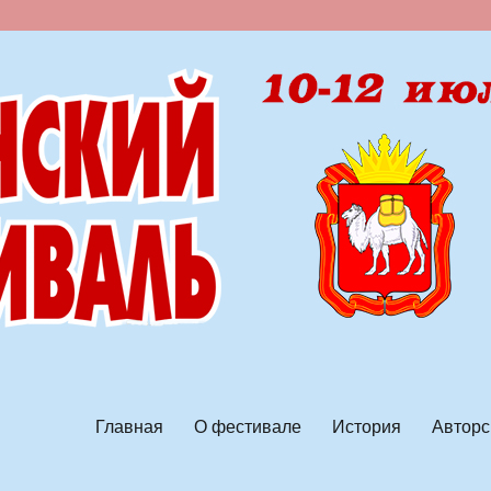
ской песни
Главная
О фестивале
История
Авторс