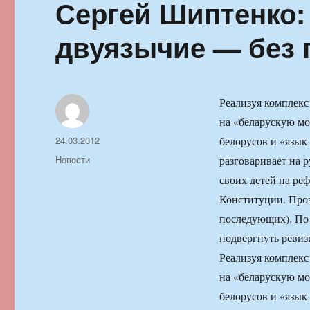
Сергей Шиптенко:
двуязычие — без 
Реализуя комплекс
на «беларускую м
Автор
Опубликовано
24.03.2012
белорусов и «язык
Рубрики
Новости
разговаривает на 
своих детей на реф
Конституции. Проз
последующих). По
подвергнуть ревиз
Реализуя комплекс
на «беларускую м
белорусов и «язык