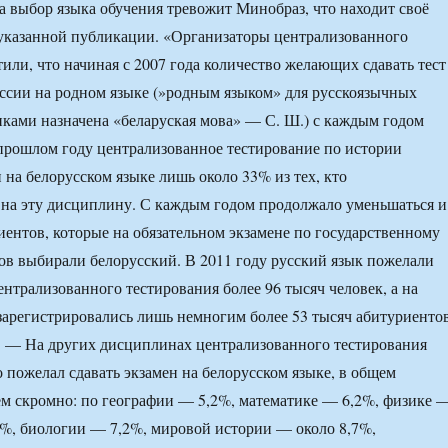
а выбор языка обучения тревожит Минобраз, что находит своё
указанной публикации. «Организаторы централизованного
тили, что начиная с 2007 года количество желающих сдавать тест
ссии на родном языке (»родным языком» для русскоязычных
ками назначена «беларуская мова» — С. Ш.) с каждым годом
прошлом году централизованное тестирование по истории
 на белорусском языке лишь около 33% из тех, кто
 на эту дисциплину. С каждым годом продолжало уменьшаться и
иентов, которые на обязательном экзамене по государственному
ков выбирали белорусский. В 2011 году русский язык пожелали
ентрализованного тестирования более 96 тысяч человек, а на
зарегистрировались лишь немногим более 53 тысяч абитуриентов
. — На других дисциплинах централизованного тестирования
о пожелал сдавать экзамен на белорусском языке, в общем
ем скромно: по географии — 5,2%, математике — 6,2%, физике 
%, биологии — 7,2%, мировой истории — около 8,7%,