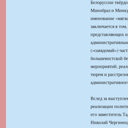
Белоруссии твёрдо
Минобраз и Минку
именование «мягк
заключается в том
представляющих ин
административным
(«сьвядомай») час
большевистской бе
мероприятий, реал
тюрем и расстрело
административного
Вслед за выступле
реализации полити
его заместитель Т
Николай Чергинец 