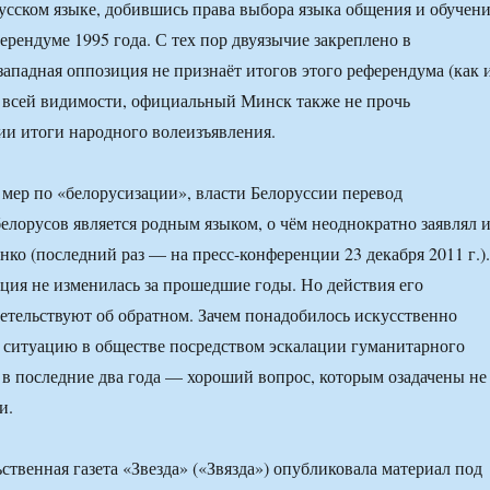
русском языке, добившись права выбора языка общения и обучен
ерендуме 1995 года. С тех пор двуязычие закреплено в
ападная оппозиция не признаёт итогов этого референдума (как 
 всей видимости, официальный Минск также не прочь
ии итоги народного волеизъявления.
 мер по «белорусизации», власти Белоруссии перевод
белорусов является родным языком, о чём неоднократно заявлял 
ко (последний раз — на пресс-конференции 23 декабря 2011 г.).
иция не изменилась за прошедшие годы. Но действия его
тельствуют об обратном. Зачем понадобилось искусственно
 ситуацию в обществе посредством эскалации гуманитарного
в последние два года — хороший вопрос, которым озадачены не
и.
ственная газета «Звезда» («Звязда») опубликовала материал под