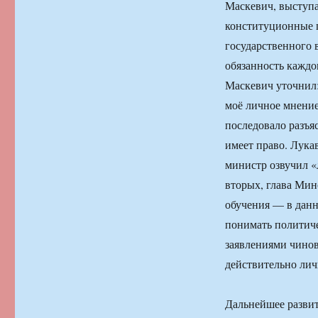
Маскевич, выступ
конституционные п
государственного 
обязанность каждо
Маскевич уточнил: 
моё личное мнение
последовало разъя
имеет право. Лука
министр озвучил «
вторых, глава Мино
обучения — в данн
понимать политиче
заявлениями чинов
действительно лич
Дальнейшее развит