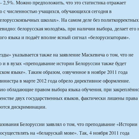
2,5%. Можно предположить, что это статистика отражает
 с численностью учащихся, обучающихся сегодня в
елорусскоязычных школах». На самом деле без политкорректных
видно: белорусская молодёжь, при наличии выбора, делает его 
кого языка и подаёт вполне ясный сигнал «белорусизаторам».
зды» указывается также на заявление Маскевича о том, что не
о и в вузах «преподавание истории Белоруссии также будет
ском языке». Таким образом, озвученное в ноябре 2011 года
инистра в марте 2012 года обрело директивное оформление.
но обладающие правом выбора языка обучения, при закреплённ
енстве двух государственных языков, фактически лишены права
аются дискриминации.
азования Белоруссии заявлял о том, что преподавание «Истории
осуществлять на «беларускай мове». Так, 4 ноября 2011 года