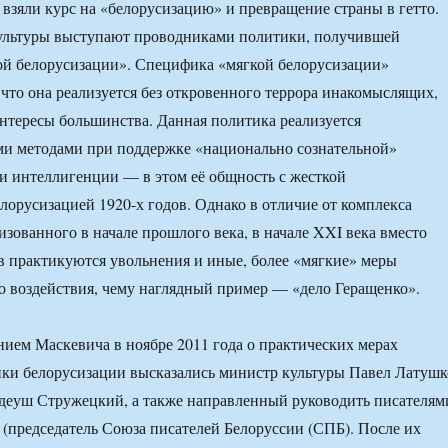
 взяли курс на «белорусизацию» и превращение страны в гетто.
льтуры выступают проводниками политики, получившей
ой белорусизации». Специфика «мягкой белорусизации»
, что она реализуется без откровенного террора инакомыслящих,
тересы большинства. Данная политика реализуется
и методами при поддержке «национально сознательной»
ти интеллигенции — в этом её общность с жесткой
лорусизацией 1920-х годов. Однако в отличие от комплекса
изованного в начале прошлого века, в начале XXI века вместо
в практикуются увольнения и иные, более «мягкие» меры
 воздействия, чему наглядный пример — «дело Геращенко».
нием Маскевича в ноябре 2011 года о практических мерах
ки белорусизации высказались министр культуры Павел Латушк
адеуш Стружецкий, а также направленный руководить писателям
(председатель Союза писателей Белоруссии (СПБ). После их