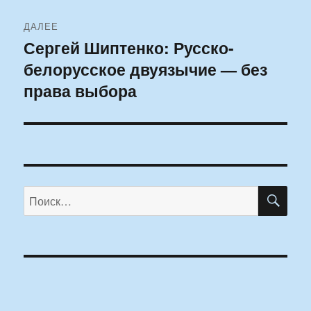
ДАЛЕЕ
Сергей Шиптенко: Русско-
Следующая
белорусское двуязычие — без
запись:
права выбора
ПО
Искать: