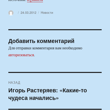
Автор
Опубликовано
Рубрики
24.03.2012
Новости
Добавить комментарий
Для отправки комментария вам необходимо
авторизоваться
.
Навигация
НАЗАД
по
Игорь Растеряев: «Какие-то
Предыдущая
чудеса начались»
запись:
записям