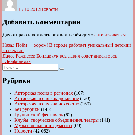
15.10.2012
Новости
Добавить комментарий
Для отправки комментария вам необходимо
авторизоваться
.
Навигация
Предыдущая
Назад
Поём — хором! В городе работает уникальный детский
запись:
коллектив
по
Следующая
Далее
Режиссер Бондарчук возглавил совет директоров
записям
запись:
«Ленфильма»
Искать:
Поиск
Рубрики
Авторская песня в регионах
(107)
Авторская песня как движение
(120)
Авторская песня как искусство
(169)
Без рубрики
(145)
Грушинский фестиваль
(82)
Клубы, творческие объединения, театры
(141)
Музыкальные инструменты
(69)
Новости
(42 062)