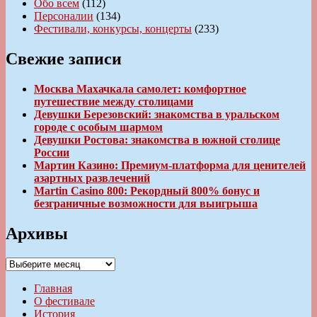
Обо всем
(112)
Персоналии
(134)
Фестивали, конкурсы, концерты
(233)
Свежие записи
Москва Махачкала самолет: комфортное
путешествие между столицами
Девушки Березовский: знакомства в уральском
городе с особым шармом
Девушки Ростова: знакомства в южной столице
России
Мартин Казино: Премиум-платформа для ценителей
азартных развлечений
Martin Casino 800: Рекордный 800% бонус и
безграничные возможности для выигрыша
Архивы
Архивы
Главная
О фестивале
История