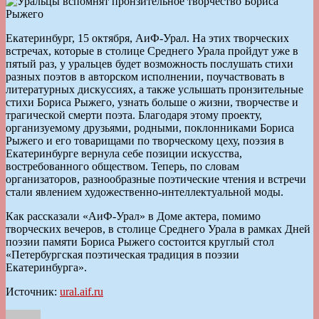
Екатеринбург, 15 октября, АиФ-Урал. На этих творческих
встречах, которые в столице Среднего Урала пройдут уже в
пятый раз, у уральцев будет возможность послушать стихи
разных поэтов в авторском исполнении, поучаствовать в
литературных дискуссиях, а также услышать пронзительные
стихи Бориса Рыжего, узнать больше о жизни, творчестве и
трагической смерти поэта. Благодаря этому проекту,
организуемому друзьями, родными, поклонниками Бориса
Рыжего и его товарищами по творческому цеху, поэзия в
Екатеринбурге вернула себе позиции искусства,
востребованного обществом. Теперь, по словам
организаторов, разнообразные поэтические чтения и встречи
стали явлением художественно-интеллектуальной моды.
Как рассказали «АиФ-Урал» в Доме актера, помимо
творческих вечеров, в столице Среднего Урала в рамках Дней
поэзии памяти Бориса Рыжего состоится круглый стол
«Петербургская поэтическая традиция в поэзии
Екатеринбурга».
Источник:
ural.aif.ru
Автор
Опубликовано
Рубрики