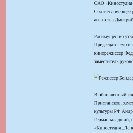
ОАО «Киностудия 
Соответствующее р
агентства Дмитрий
Росимущество утве
Председателем со
кинорежиссер Фед
заместитель руков
В обновленный сос
Пристансков, заме
культуры РФ Андр
Герман-младший, 
«Киностудия „Лен