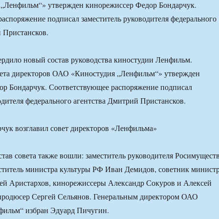
„Ленфильм“» утвержден кинорежиссер Федор Бондарчук.
аспоряжение подписал заместитель руководителя федерального
 Пристансков.
рдило новый состав руководства киностудии Ленфильм.
вета директоров ОАО «Киностудия „Ленфильм“» утвержден
ор Бондарчук. Соответствующее распоряжение подписал
одителя федерального агентства Дмитрий Пристансков.
тав совета также вошли: заместитель руководителя Росимущест
ститель министра культуры РФ Иван Демидов, советник минист
ей Аристархов, кинорежиссеры Александр Сокуров и Алексей
продюсер Сергей Сельянов. Генеральным директором ОАО
фильм“ избран Эдуард Пичугин.