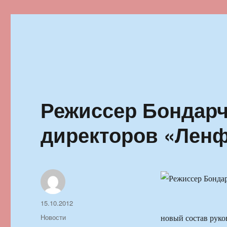
Ильменский фестиваль автор
Режиссер Бондарч
директоров «Лен
Автор
Опубликовано
15.10.2012
Рубрики
Новости
новый состав руко