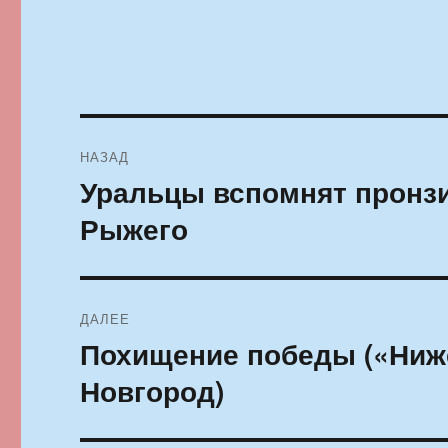
Навигация
НАЗАД
по
Уральцы вспомнят пронз
Предыдущая
запись:
записям
Рыжего
ДАЛЕЕ
Похищение победы («Ниж
Следующая
запись:
Новгород)