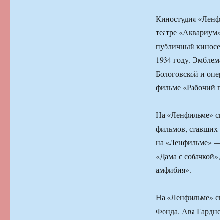
Киностудия «Ленфи
театре «Аквариум»
публичный киносе
1934 году. Эмбле
Бологовской и оп
фильме «Рабочий п
На «Ленфильме» сн
фильмов, ставших 
на «Ленфильме» —
«Дама с собачкой»
амфибия».
На «Ленфильме» сн
Фонда, Ава Гардне