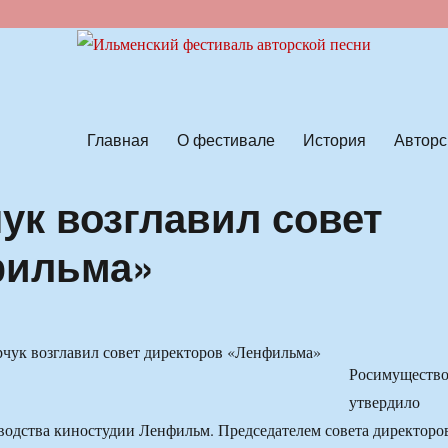
ской песни
Главная
О фестивале
История
Авторс
ук возглавил совет
фильма»
Росимуществ
утвердило
водства киностудии Ленфильм. Председателем совета директоро