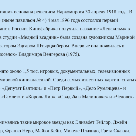
льм» основана решением Наркомпроса 30 апреля 1918 года. В
 (ныне павильон № 4) 4 мая 1896 года состоялся первый
анс в России. Кинофабрика получила название «Ленфильм» в
ма студии «Медный всадник» была создана художником Мариной
ератором Эдгаром Штырцкобером. Впервые она появилась в
оселок» Владимира Венгерова (1975).
ято около 1,5 тыс. игровых, документальных, телевизионных
мировой киноклассикой. Среди самых известных картин, сняты
 «Депутат Балтики» и «Петр Первый», «Дело Румянцева» и
, «Гамлет» и «Король Лир», «Свадьба в Малиновке» и «Человек-
имались такие мировое звезды как Элизабет Тейлор, Джейн
р, Франко Неро, Майкл Кейн, Микеле Плачидо, Грета Скакки,