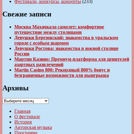
Фестивали, конкурсы, концерты
(233)
Свежие записи
Москва Махачкала самолет: комфортное
путешествие между столицами
Девушки Березовский: знакомства в уральском
городе с особым шармом
Девушки Ростова: знакомства в южной столице
России
Мартин Казино: Премиум-платформа для ценителей
азартных развлечений
Martin Casino 800: Рекордный 800% бонус и
безграничные возможности для выигрыша
Архивы
Архивы
Главная
О фестивале
История
Авторская музыка
Программа