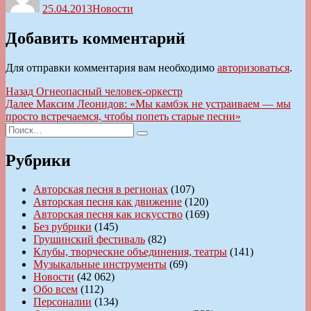
25.04.2013
Новости
Добавить комментарий
Для отправки комментария вам необходимо
авторизоваться
.
Навигация
Предыдущая
Назад
Огнеопасный человек-оркестр
запись:
Следующая
Далее
Максим Леонидов: «Мы камбэк не устраиваем — мы
по
запись:
просто встречаемся, чтобы попеть старые песни»
записям
Искать:
Поиск
Рубрики
Авторская песня в регионах
(107)
Авторская песня как движение
(120)
Авторская песня как искусство
(169)
Без рубрики
(145)
Грушинский фестиваль
(82)
Клубы, творческие объединения, театры
(141)
Музыкальные инструменты
(69)
Новости
(42 062)
Обо всем
(112)
Персоналии
(134)