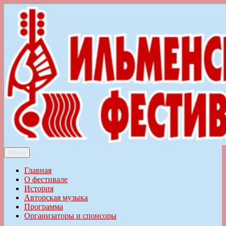
Перейти
к
содержимому
Меню
Ильменский фестиваль авторской песни
Главная
О фестивале
История
Авторская музыка
Программа
Организаторы и спонсоры