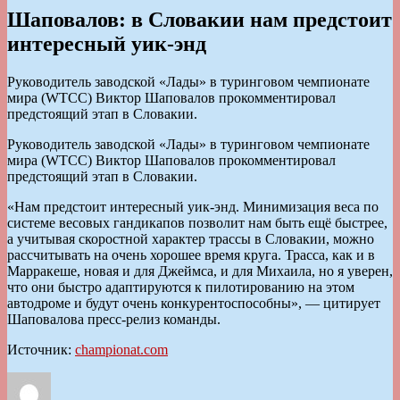
Шаповалов: в Словакии нам предстоит
интересный уик-энд
Руководитель заводской «Лады» в туринговом чемпионате
мира (WTCC) Виктор Шаповалов прокомментировал
предстоящий этап в Словакии.
Руководитель заводской «Лады» в туринговом чемпионате
мира (WTCC) Виктор Шаповалов прокомментировал
предстоящий этап в Словакии.
«Нам предстоит интересный уик-энд. Минимизация веса по
системе весовых гандикапов позволит нам быть ещё быстрее,
а учитывая скоростной характер трассы в Словакии, можно
рассчитывать на очень хорошее время круга. Трасса, как и в
Марракеше, новая и для Джеймса, и для Михаила, но я уверен,
что они быстро адаптируются к пилотированию на этом
автодроме и будут очень конкурентоспособны», — цитирует
Шаповалова пресс-релиз команды.
Источник:
championat.com
Автор
Опубликовано
Рубрики