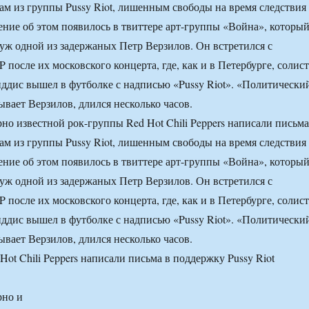
м из группы Pussy Riot, лишенным свободы на время следствия
ение об этом появилось в твиттере арт-группы «Война», которы
муж одной из задержаных Петр Верзилов. Он встретился с
после их московского концерта, где, как и в Петербурге, солист
дис вышел в футболке с надписью «Pussy Riot». «Политически
ывает Верзилов, длился несколько часов.
о известной рок-группы Red Hot Chili Peppers написали письма
м из группы Pussy Riot, лишенным свободы на время следствия
ение об этом появилось в твиттере арт-группы «Война», которы
муж одной из задержаных Петр Верзилов. Он встретился с
после их московского концерта, где, как и в Петербурге, солист
дис вышел в футболке с надписью «Pussy Riot». «Политически
ывает Верзилов, длился несколько часов.
рно и