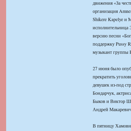
движения «За чес
организация Amnest
Shikere Kapelye и 
исполнительница Э
версию песни «Бог
поддержку Pussy R
музыкант группы B
27 июня было опуб
прекратить уголов
девушек из-под с
Бондарчук, актрис
Быков и Виктор Ш
Андрей Макаревич
В пятницу Хамовни