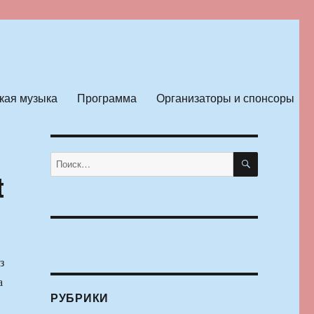
кая музыка
Программа
Организаторы и спонсоры
ПОИСК
Искать:
t
з
а
РУБРИКИ