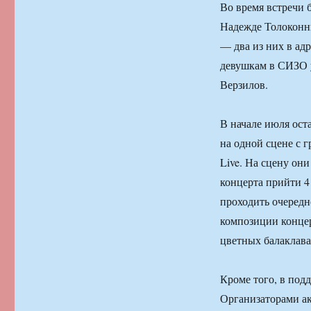
Во время встречи 
Надежде Толоконни
— два из них в ад
девушкам в СИЗО у
Верзилов.
В начале июля ост
на одной сцене с г
Live. На сцену он
концерта прийти 4 
проходить очередно
композиции концер
цветных балаклава
Кроме того, в под
Организаторами а