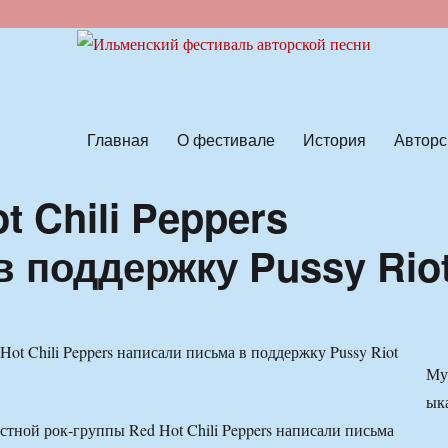
ской песни
Главная
О фестивале
История
Авторс
 Chili Peppers
 поддержку Pussy Rio
Му
ык
стной рок-группы Red Hot Chili Peppers написали письма