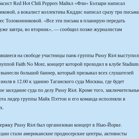
басист Red Hot Chili Peppers Майкл «Фли» Бэлзари написал
ковой, а вокалист коллектива Киддис написал сразу три письма
рес Толоконниковой. «Все эти письма я планирую передать
же завтра, во вторник», — сообщил позже журналистам
авшиеся на свободе участницы панк-группы Pussy Riot выступил
руппой Faith No More, концерт которой проходил в клубе Stadium
и вынесли большой баннер, который призывал всех слушателей
июля в 12.00 к зданию Таганского суда Москвы, где будет
е заседание суда по делу Pussy Riot. Кроме того, заключительны
та лидер группы Майк Пэттон и его команда исполняли в
х.
держку Pussy Riot был организован концерт в Нью-Йорке.
кции стали американские продюсерские центры, активисты