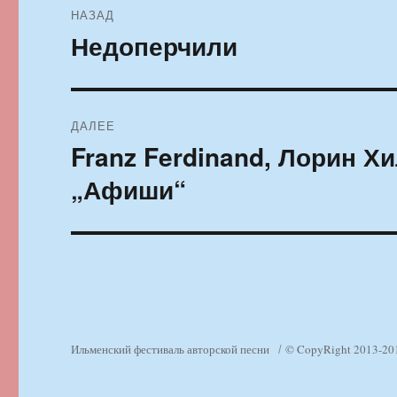
НАЗАД
по
Недоперчили
Предыдущая
запись:
записям
ДАЛЕЕ
Franz Ferdinand, Лорин Х
Следующая
запись:
„Афиши“
Ильменский фестиваль авторской песни
© CopyRight 2013-20