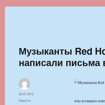
Ильменский фестиваль автор
Музыканты Red Hot
написали письма в
Автор
Опубликовано
23.07.2012
Рубрики
Новости
нты всемирно изве