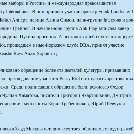
тные выборы в России» и международная правозащитная
y International. В нем приняли участие оркестр Frank London & 
Майкл Алперт, певица Алина Симон, панк-группа Interzona и рок
лина Грейпел. В начале июня группа Anti-Flag записала кавер-
ородица, Путина прогони». А несколько дней спустя в концерте
iot, прошедшем в нью-йоркском клубе DBA, принял участие
eastie Boys Адам Хоровитц.
ликовано обращение более ста деятелей культуры, призвавших
ное преследование участниц Pussy Riot и отпустить арестованны
тражи. Среди подписавших обращение были режиссер Федор
а Чулпан Хаматова, писатели Григорий Чхартишвили, Дмитрий
ендерович, музыканты Борис Гребенщиков, Юрий Шевчук и
.
ческий суд Москвы оставил всех трех обвиняемых под стражей