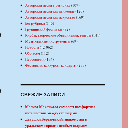
Авторская песня в регионах
(107)
й
Авторская песня как движение
(120)
Авторская песня как искусство
(169)
Без рубрики
(145)
Грушинский фестиваль
(82)
й
Клубы, творческие объединения, театры
(141)
Музыкальные инструменты
(69)
Новости
(42 062)
Обо всем
(112)
Персоналии
(134)
Фестивали, конкурсы, концерты
(233)
й
й
СВЕЖИЕ ЗАПИСИ
Москва Махачкала самолет: комфортное
путешествие между столицами
Девушки Березовский: знакомства в
уральском городе с особым шармом