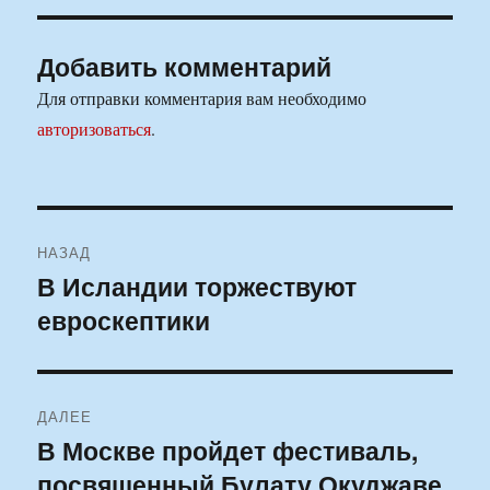
Добавить комментарий
Для отправки комментария вам необходимо
авторизоваться
.
Навигация
НАЗАД
по
В Исландии торжествуют
Предыдущая
евроскептики
запись:
записям
ДАЛЕЕ
В Москве пройдет фестиваль,
Следующая
посвященный Булату Окуджаве
запись: