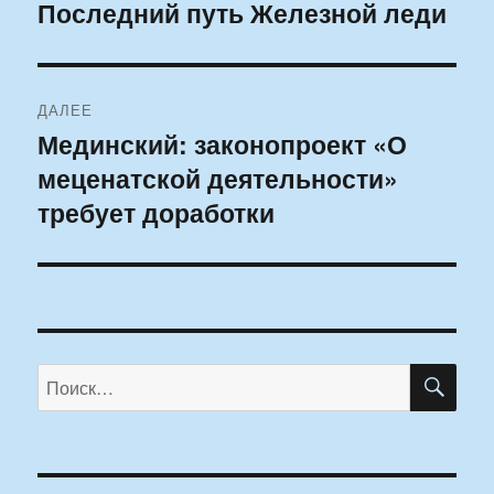
по
Последний путь Железной леди
Предыдущая
запись:
записям
ДАЛЕЕ
Мединский: законопроект «О
Следующая
меценатской деятельности»
запись:
требует доработки
ПО
Искать: