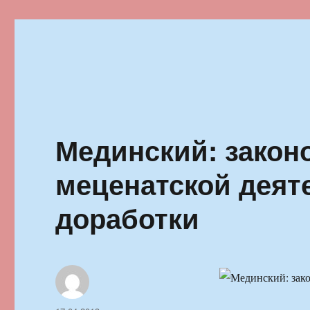
Ильменский фестиваль автор
Мединский: закон
меценатской деят
доработки