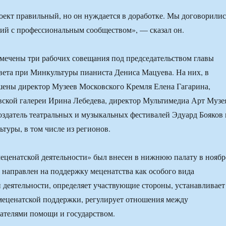
оект правильный, но он нуждается в доработке. Мы договорилис
ций с профессиональным сообществом», — сказал он.
амечены три рабочих совещания под председательством главы
ета при Минкультуры пианиста Дениса Мацуева. На них, в
шены директор Музеев Московского Кремля Елена Гагарина,
вской галереи Ирина Лебедева, директор Мультимедиа Арт Музе
оздатель театральных и музыкальных фестивалей Эдуард Бояков 
ьтуры, в том числе из регионов.
еценатской деятельности» был внесен в нижнюю палату в ноябр
 направлен на поддержку меценатства как особого вида
 деятельности, определяет участвующие стороны, устанавливает
меценатской поддержки, регулирует отношения между
ателями помощи и государством.