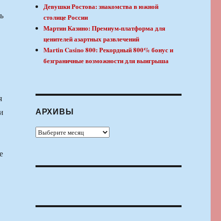
Девушки Ростова: знакомства в южной
ь
столице России
Мартин Казино: Премиум-платформа для
ценителей азартных развлечений
Martin Casino 800: Рекордный 800% бонус и
безграничные возможности для выигрыша
я
АРХИВЫ
и
Архивы
е