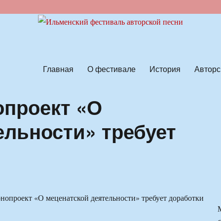
ской песни
Главная
О фестивале
История
Авторс
опроект «О
ельности» требует