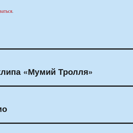
ваться
.
клипа «Мумий Тролля»
мо