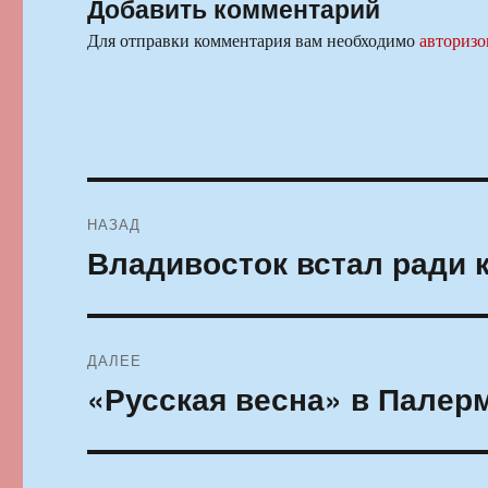
Добавить комментарий
Для отправки комментария вам необходимо
авторизо
Навигация
НАЗАД
по
Владивосток встал ради 
Предыдущая
запись:
записям
ДАЛЕЕ
«Русская весна» в Палер
Следующая
запись: