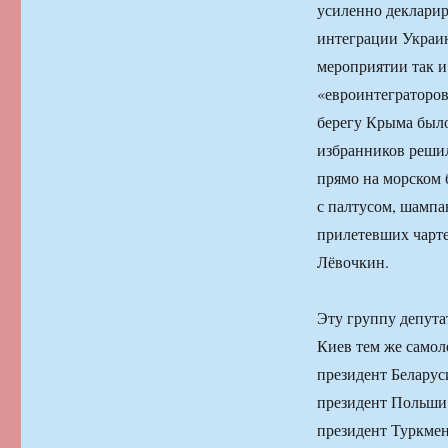
усиленно деклари
интеграции Украин
мероприятии так и
«евроинтеграторо
берегу Крыма было
избранников решил
прямо на морском б
с палтусом, шампа
прилетевших чарте
Лёвочкин.
Эту группу депута
Киев тем же самол
президент Беларус
президент Польши 
президент Туркме