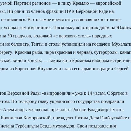
руемой Партией регионов — в пику Кремлю — европейской
ы. Ни один из членов фракции ПР в Верховной Раде на
 не появился. В это самое время отсутствовавших в столице
в» угощал сам именинник. Поскольку во вторник днём на Южно
 за 30 градусов, водочкой «с царского стола» народных
и не баловать. Тенты и столы установили на госдаче в Мухалат
ерегу. Красная рыба, икра (красная и черная), бутерброды, кана
нское, вино и коньяк, — таким вот скромным набором встретили
ром из Борисполя Янукович и глава его администрации Сергей
тов Верховной Рады «выпроводили» уже к 14 часам. Обратно в
етом. По телефону главу украинского государства поздравили
и Александр Лукашенко, президент России Владимир Путин,
Бронислав Коморовский, президент Литвы Даля Грибаускайте и
нистана Гурбангулы Бердымухамедов. Свои поздравления