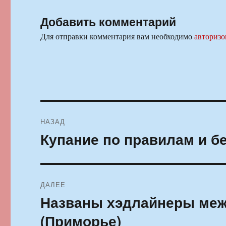
Добавить комментарий
Для отправки комментария вам необходимо
авторизо
Навигация
НАЗАД
по
Купание по правилам и б
Предыдущая
запись:
записям
ДАЛЕЕ
Названы хэдлайнеры меж
Следующая
запись:
(Приморье)