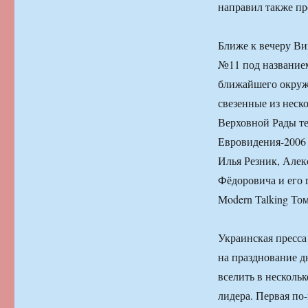
направил также п
Ближе к вечеру Ви
№11 под названием
ближайшего окружен
свезенные из неск
Верховной Рады т
Евровидения-2006 
Илья Резник, Алек
Фёдоровича и его 
Modern Talking То
Украинская пресса
на празднование д
вселить в несколь
лидера. Первая по