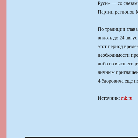
Руси» — со слезам
Партии регионов 
По традиции глава
вплоть до 24 авгу
этот период време
необходимости пре
либо из высшего р
личным приглашени
Фёдоровича еще по
Источник:
mk.ru