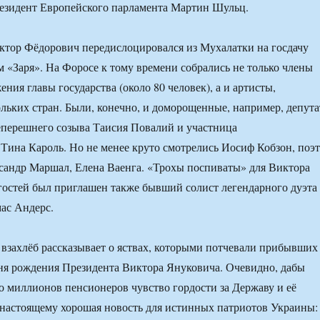
резидент Европейского парламента Мартин Шульц.
ктор Фёдорович передислоцировался из Мухалатки на госдачу
 «Заря». На Форосе к тому времени собрались не только члены
ия главы государства (около 80 человек), а и артисты,
ольких стран. Были, конечно, и доморощенные, например, депута
еперешнего созыва Таисия Повалий и участница
Тина Кароль. Но не менее круто смотрелись Иосиф Кобзон, поэт
сандр Маршал, Елена Ваенга. «Трохы поспиваты» для Виктора
гостей был приглашен также бывший солист легендарного дуэта
мас Андерс.
 взахлёб рассказывает о яствах, которыми потчевали прибывших
ня рождения Президента Виктора Януковича. Очевидно, дабы
ко миллионов пенсионеров чувство гордости за Державу и её
-настоящему хорошая новость для истинных патриотов Украины: