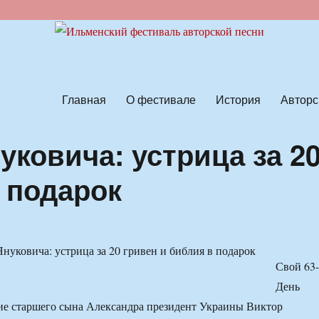
ской песни
Главная
О фестивале
История
Авторс
ковича: устрица за 2
 подарок
Свой 63
День
ие старшего сына Александра президент Украины Виктор