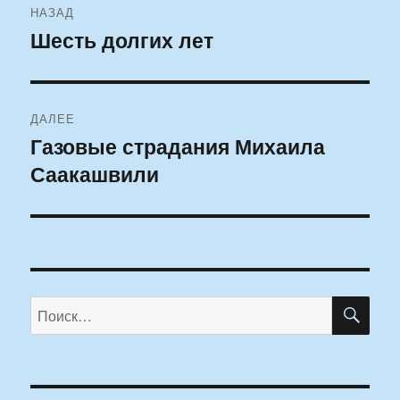
НАЗАД
по
Шесть долгих лет
Предыдущая
запись:
записям
ДАЛЕЕ
Газовые страдания Михаила
Следующая
Саакашвили
запись:
ПО
Искать: