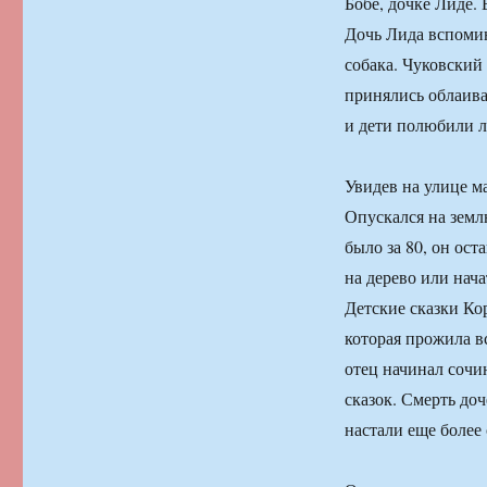
Бобе, дочке Лиде.
Дочь Лида вспомин
собака. Чуковский 
принялись облаиват
и дети полюбили ла
Увидев на улице м
Опускался на землю
было за 80, он ост
на дерево или нач
Детские сказки Ко
которая прожила вс
отец начинал сочи
сказок. Смерть доч
настали еще боле