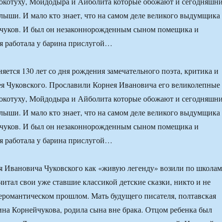
цокотуху, Мойдодыра и Айболита которые обожают и сегодняшн
ыши. И мало кто знает, что на самом деле великого выдумщика
йчуков. И был он незаконнорожденным сыном помещика и
ая работала у барина прислугой…
яется 130 лет со дня рождения замечательного поэта, критика и
я Чуковского. Прославили Корнея Ивановича его великолепные
цокотуху, Мойдодыра и Айболита которые обожают и сегодняшн
ыши. И мало кто знает, что на самом деле великого выдумщика
йчуков. И был он незаконнорожденным сыном помещика и
ая работала у барина прислугой…
ея Ивановича Чуковского как «живую легенду» возили по школам
 читал свои уже ставшие классикой детские сказки, никто и не
неромантическом прошлом. Мать будущего писателя, полтавская
ина Корнейчукова, родила сына вне брака. Отцом ребенка был