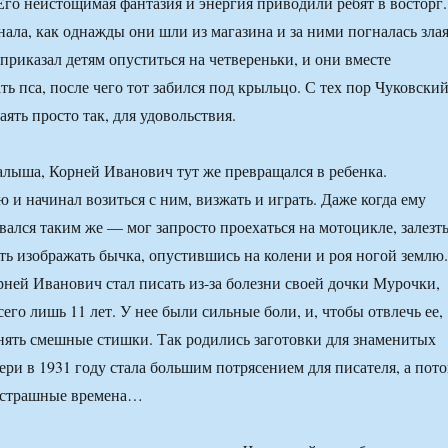
 Его неистощимая фантазия и энергия приводили ребят в восторг.
ала, как однажды они шли из магазина и за ними погналась зла
приказал детям опуститься на четвереньки, и они вместе
ь пса, после чего тот забился под крыльцо. С тех пор Чуковски
ять просто так, для удовольствия.
алыша, Корней Иванович тут же превращался в ребенка.
 и начинал возиться с ним, визжать и играть. Даже когда ему
авался таким же — мог запросто проехаться на мотоцикле, залезт
ать изображать бычка, опустившись на колени и роя ногой землю.
рней Иванович стал писать из-за болезни своей дочки Мурочки,
его лишь 11 лет. У нее были сильные боли, и, чтобы отвлечь ее,
нять смешные стишки. Так родились заготовки для знаменитых
ери в 1931 году стала большим потрясением для писателя, а пот
е страшные времена…