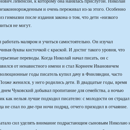
ович Левенсон, к которому она нанялась прислугой. Николай
езаконнорожденным и очень переживал из-за этого. Особенно
из гимназии после издания закона о том, что дети «низкого
иться не могут.
л работать маляром и учиться самостоятельно. Он изучал
чивая буквы кисточкой с краской. И достиг такого уровня, что
серьезные переводы. Когда Николай начал писать, он с
авился от ненавистного имени и стал Корнеем Ивановичем
волюционные годы писатель купил дачу в Финляндии, часто
озже женился, у него родились дети. В двадцатые годы, время
 днем Чуковский добывал пропитание для семейства, а ночью
фик как нельзя лучше подходил писателю: с молодости он страдал
а не спал по две-три ночи подряд, отчего приходил в отчаяние.
ватало сил уделять внимание подрастающим сыновьям Николаю 