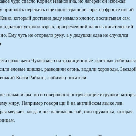
какое чудо спасло Корнея Ивановича, но лагерей он избежал.
у пришлось пережить еще одно страшное горе: на фронте погиб
Женю, который доставил деду немало хлопот, воспитывал сам
н однажды устроил взрыв, прогремевший на весь писательский
о. Ему чуть не оторвало руку, а у дедушки едва не случился
п.
лета возле дачи Чуковского на традиционные «костры» собирался
сили еловые шишки, разводили огонь, водили хороводы. Звездо
енький Костя Райкин, любимец писателя.
не только игры, но и совершенно потрясающие игрушки, которы
сему миру. Например говоря щи й на английском языке лев,
ая мяукает, когда в нее наливаешь чай, или пружинка, которая
тницам.