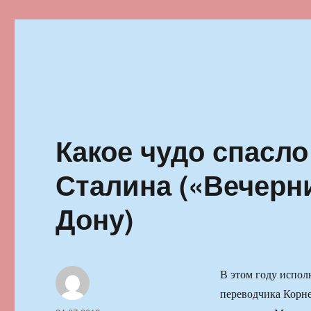
Ильменский фестиваль автор
Какое чудо спасло
Сталина («Вечерни
Дону)
В этом году исполн
переводчика Корне