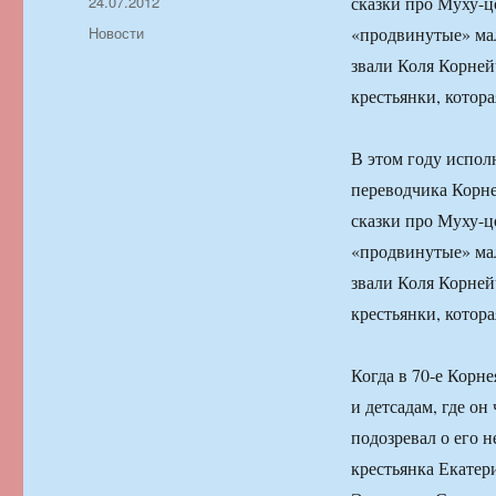
Автор
Опубликовано
24.07.2012
сказки про Муху-
Рубрики
Новости
«продвинутые» мал
звали Коля Корне
крестьянки, котор
В этом году исполн
переводчика Корне
сказки про Муху-
«продвинутые» мал
звали Коля Корне
крестьянки, котор
Когда в 70-е Корн
и детсадам, где он
подозревал о его 
крестьянка Екатер