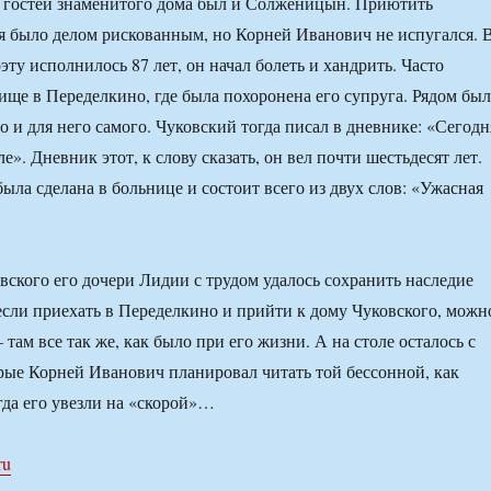
 гостей знаменитого дома был и Солженицын. Приютить
я было делом рискованным, но Корней Иванович не испугался. 
оэту исполнилось 87 лет, он начал болеть и хандрить. Часто
ище в Переделкино, где была похоронена его супруга. Рядом бы
о и для него самого. Чуковский тогда писал в дневнике: «Сегодн
е». Дневник этот, к слову сказать, он вел почти шестьдесят лет.
ыла сделана в больнице и состоит всего из двух слов: «Ужасная
вского его дочери Лидии с трудом удалось сохранить наследие
, если приехать в Переделкино и прийти к дому Чуковского, можн
ам все так же, как было при его жизни. А на столе осталось с
орые Корней Иванович планировал читать той бессонной, как
гда его увезли на «скорой»…
ru