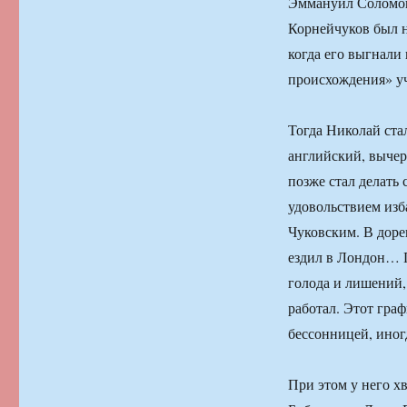
Эммануил Соломон
Корнейчуков был н
когда его выгнали 
происхождения» уч
Тогда Николай ста
английский, вычер
позже стал делать 
удовольствием изб
Чуковским. В доре
ездил в Лондон… П
голода и лишений,
работал. Этот гра
бессонницей, иногд
При этом у него х