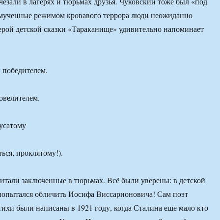
чезали в лагерях и тюрьмах друзья. Чуковский тоже был «под
мученные режимом кровавого террора люди неожиданно
ерой детской сказки «Тараканище» удивительно напоминает
н победителем,
повелителем.
усатому
ься, проклятому!).
читали заключенные в тюрьмах. Всё были уверены: в детской
попытался обличить Иосифа Виссарионовича! Сам поэт
ихи были написаны в 1921 году, когда Сталина еще мало кто