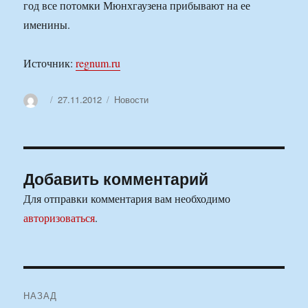
год все потомки Мюнхгаузена прибывают на ее
именины.
Источник:
regnum.ru
Автор
Опубликовано
Рубрики
27.11.2012
Новости
Добавить комментарий
Для отправки комментария вам необходимо
авторизоваться
.
Навигация
НАЗАД