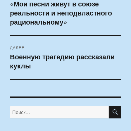
по
«Мои песни живут в союзе
Предыдущая
реальности и неподвластного
запись:
записям
рациональному»
ДАЛЕЕ
Военную трагедию рассказали
Следующая
куклы
запись:
ПО
Искать: