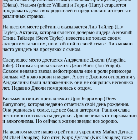
(Diana), Уильям (prince William) и Гарри (Harry) стараются
продолжать дела свох родителей и представлять интересы в
различных странах.
На шестом месте рейтинга оказывается Лив Тайлер (Liv
Tayler). Актриса, которая является дочерью лидера Aerosmith
Cтива Тайлера (Steve Tayler), известна не только своим
актерским талантом, но и заботой о своей семье. Лив можно
часто увидеть на прогулках с сыном.
Следующее место достается Анджелине Джоли (Angelina
Jolie). Отцом актрисы является Джон Войт (Jon Voight).
Совсем недавно звезда дебютировала еще в роли режиссера
фильма «В краю крови и меда». А вот с Джоном отношения у
Анджелины были напряженные. они не общались несколько
лет. Недавно Джоли помирилась с отцом.
Восьмая позиция принадлежит Дрю Бэрримор (Drew
Barrymore), которая недавно отметила свой день рождения.
Она родилась в семье, где все были актерами. Ранняя слава
негативно сказалась на девушке. Дрю лечилась от наркомании
и алкоголизма. Но сейчас в жизни звезды все хорошо.
На девятом месте нашего рейтинга укрепился Майкл Дуглас
(Michael Douglas). Его отец Кирк Дуглас (Kirk Douglas) тоже