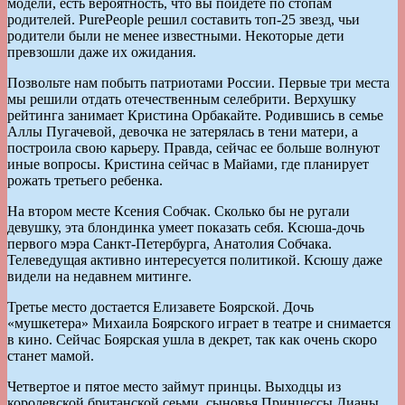
модели, есть вероятность, что вы пойдете по стопам
родителей. PurePeople решил составить топ-25 звезд, чьи
родители были не менее известными. Некоторые дети
превзошли даже их ожидания.
Позвольте нам побыть патриотами России. Первые три места
мы решили отдать отечественным селебрити. Верхушку
рейтинга занимает Кристина Орбакайте. Родившись в семье
Аллы Пугачевой, девочка не затерялась в тени матери, а
построила свою карьеру. Правда, сейчас ее больше волнуют
иные вопросы. Кристина сейчас в Майами, где планирует
рожать третьего ребенка.
На втором месте Ксения Собчак. Сколько бы не ругали
девушку, эта блондинка умеет показать себя. Ксюша-дочь
первого мэра Санкт-Петербурга, Анатолия Собчака.
Телеведущая активно интересуется политикой. Ксюшу даже
видели на недавнем митинге.
Третье место достается Елизавете Боярской. Дочь
«мушкетера» Михаила Боярского играет в театре и снимается
в кино. Сейчас Боярская ушла в декрет, так как очень скоро
станет мамой.
Четвертое и пятое место займут принцы. Выходцы из
королевской британской сеьми, сыновья Принцессы Дианы